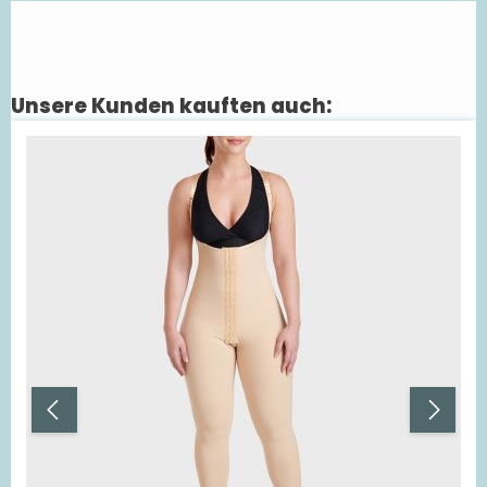
Unsere Kunden kauften auch:
Produktgalerie überspringen