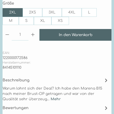
auswählen
Größe
2XL
2XS
3XL
4XL
L
M
S
XL
XS
Produkt Anzahl: Gib den gewünschten Wert ein 
In den Warenkorb
EAN:
1220000172586
Herstellernummer:
84145101110
Beschreibung
Warum lohnt sich der Deal? Ich habe den Marena B15
nach meiner Brust-OP getragen und war von der
Qualität sehr überzeug…
Mehr
Bewertungen