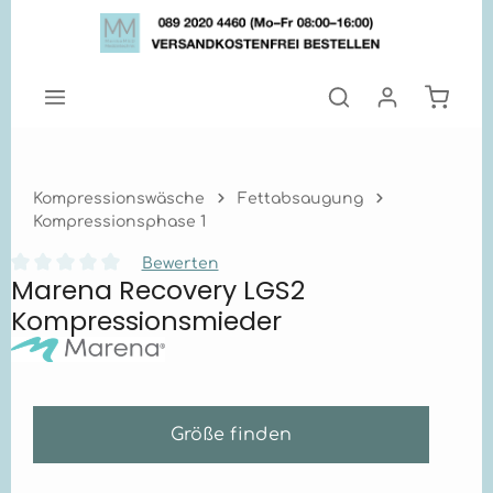
Zum Hauptinhalt springen
Warenk
Kompressionswäsche
Fettabsaugung
Kompressionsphase 1
Bewerten
Marena Recovery LGS2
Durchschnittliche Bewertung von 0 von 5 Sternen
Kompressionsmieder
Größe finden