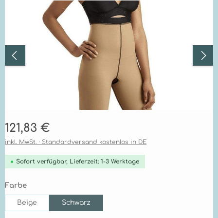
Bildergalerie überspringen
Regulärer Preis:
121,83 €
inkl. MwSt. · Standardversand kostenlos in DE
Sofort verfügbar, Lieferzeit: 1-3 Werktage
auswählen
Farbe
Beige
Schwarz