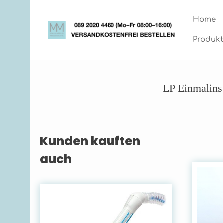
Zum Hauptinhalt springen
Zur Hauptnavigation springen
Home
Produkt
LP Einmalins
Kunden kauften
Produktgalerie überspringen
auch