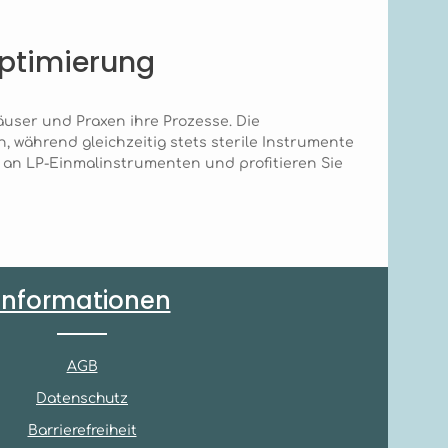
Plastische Chirurgie Set B besteht
aus wiederverwendbaren
Instrumenten, die für eine
optimierung
mehrfache Anwendung nach
fachgerechter Reinigung und
Sterilisation bestimmt sind. Es
enthält keine Einwegkomponenten.
user und Praxen ihre Prozesse. Die
 während gleichzeitig stets sterile Instrumente
an LP-Einmalinstrumenten und profitieren Sie
Informationen
AGB
Datenschutz
Barrierefreiheit