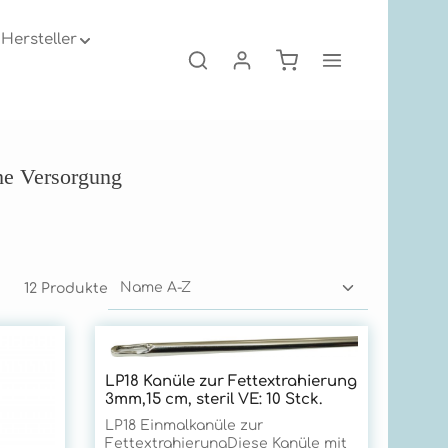
Hersteller
Warenkorb enthält 0
swählen
Chirurgie
LP Einmalinstrumente
he Versorgung
12 Produkte
LP18 Kanüle zur Fettextrahierung
3mm,15 cm, steril VE: 10 Stck.
Fluid Tra
Prod
Stück
LP18 Einmalkanüle zur
FettextrahierungDiese Kanüle mit