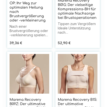
Marena Recovery
OP: Ihr Weg zur
B01G: Der vielseitige
optimalen Heilung
Kompressions-BH für
nach
optimale Nachsorge
Brustvergrößerung
bei Brustoperationen
oder -verkleinerung
Tippen zum Vergrößern
Nach einer
Ideale Unterstützung
Brustvergrößerung oder
nach
-verkleinerung spielen
Brustrekonstruktion,
Brustbänder eine
Mastektomie und
Regulärer Preis:
Regulärer Preis:
39,36 €
52,90 €
entscheidende Rolle für
BrustliftDer Marena
Ihre Genesung. Sie
Recovery B01G
unterstützen den
Kompressions-BH ohne
Heilungsprozess und
Brustgurt ist die perfekte
tragen zu einem
Lösung für Patientinnen
besseren ästhetischen
nach verschiedenen
Ergebnis bei. Hier
Brustoperationen,
erfahren Sie alles
einschließlich
Wichtige über die
Brustrekonstruktion,
Anwendung und Vorteile
Mastektomie und
dieser speziellen
Brustlift. Dieser flexible
Hilfsmittel. Warum
Post-OP BH bietet
Brustbänder? Optimale
maximalen Komfort und
Unterstützung für Ihre
Marena Recovery
Marena Recovery B15:
optimale Unterstützung
neue Brustform Viele
B09Z: Der ultimative
Der ultimative
während der wichtigen