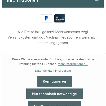
Informationen
hautfreundlichen
Materialien, die einen
hohen Tragekomfort
gewährleisten und das
Risiko von
Hautirritationen
minimieren. Die FlexFit™-
Alle Preise inkl. gesetzl. Mehrwertsteuer zzgl.
Technologie ermöglicht
Versandkosten
und ggf. Nachnahmegebühren, wenn nicht
eine flexible Anpassung
an postoperative
anders angegeben.
Schwellungen, während
die SilverComfort™-
Ausstattung
antimikrobielle
Diese Website verwendet Cookies, um eine bestmögliche
Eigenschaften bietet und
Erfahrung bieten zu können.
Mehr Informationen ...
somit die Hygiene
Datenschutz
|
Impressum
während der
Heilungsphase
unterstützt. Kann der
Konfigurieren
Marena Recovery B16
Kompressions-BH mit
anderen
Nur technisch notwendige
Kompressionsartikeln
kombiniert werden? +
Ja, der Marena