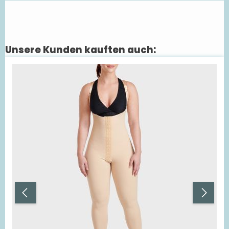
Unsere Kunden kauften auch:
Produktgalerie überspringen