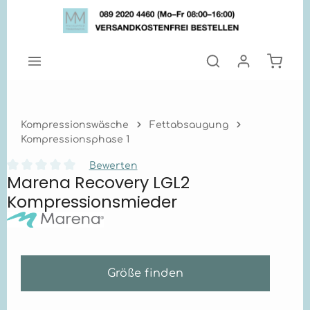
Zum Hauptinhalt springen
Warenk
Kompressionswäsche
Fettabsaugung
Kompressionsphase 1
Bewerten
Marena Recovery LGL2
Durchschnittliche Bewertung von 0 von 5 Sternen
Kompressionsmieder
Größe finden