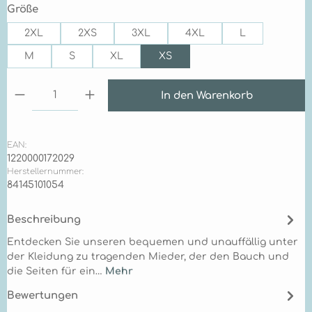
auswählen
Größe
2XL
2XS
3XL
4XL
L
M
S
XL
XS
Produkt Anzahl: Gib den gewünschten Wert ein 
In den Warenkorb
EAN:
1220000172029
Herstellernummer:
84145101054
Beschreibung
Entdecken Sie unseren bequemen und unauffällig unter
der Kleidung zu tragenden Mieder, der den Bauch und
die Seiten für ein…
Mehr
Bewertungen