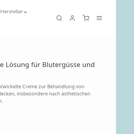
Hersteller
Warenkorb enthält 0
 auswählen
Dermatologie
Postopix Creme
ve Lösung
für Blutergüsse
und
entwickelte Creme
zur Behandlung
von
lecken, insbesondere nach ästhetischen
n.