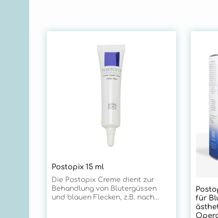
Postopix 15 ml
Die Postopix Creme dient zur
Behandlung von Blutergüssen
Postop
und blauen Flecken, z.B. nach
für B
einer Laserbehandlung.
ästhe
Anwendung: - Blutergüsse durch
Opera