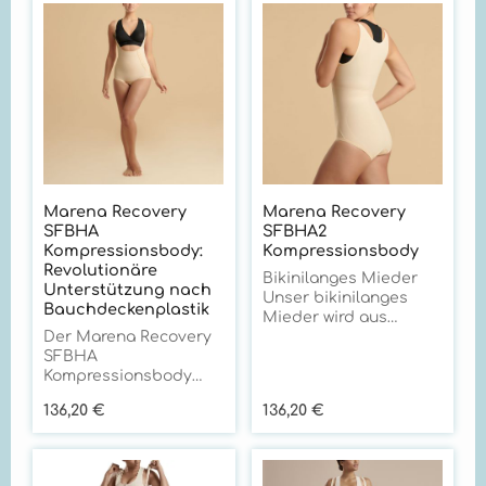
Marena Recovery
Marena Recovery
SFBHA
SFBHA2
Kompressionsbody:
Kompressionsbody
Revolutionäre
Bikinilanges Mieder
Unterstützung nach
Unser bikinilanges
Bauchdeckenplastik
Mieder wird aus
Der Marena Recovery
unserem exklusiv
SFBHA
entwickelten Stoff
Kompressionsbody
gefertigt und kommt
setzt neue Maßstäbe
ohne Reißverschluss
Regulärer Preis:
Regulärer Preis:
136,20 €
136,20 €
in der postoperativen
aus – für ein
Versorgung nach
angenehmes
Eingriffen im Bauch-
Tragegefühl.
und Rumpfbereich. Mit
Vollständige