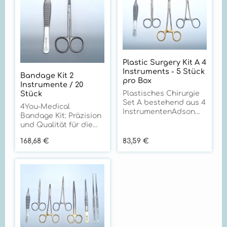
Plastic Surgery Kit A 4
Instruments - 5 Stück
Bandage Kit 2
pro Box
Instrumente / 20
Stück
Plastisches Chirurgie
Set A bestehend aus 4
4You-Medical
InstrumentenAdson
Bandage Kit: Präzision
Pinzette mit Zähnen -
und Qualität für die
12 cmIridektomie
medizinische
Schere - 11 cmCrile-
Regulärer Preis:
Regulärer Preis:
168,68 €
83,59 €
VersorgungProduktbes
Murray Nadelhalter -
chreibung: Bandage
15 cmHalst-Mosquito
Kit 2 Instrumente / 20
Klemme Cv - 13 cm
Stück (21061/MHD: 05-
Sind die Instrumente
26)Das 4You-Medical
des Plastic Surgery Kit
Bandage Kit ist die
A steril verpackt, um
ideale Lösung für
eine direkte
medizinisches
Anwendung im OP zu
Fachpersonal, das
ermöglichen? + Das
Wert auf Präzision,