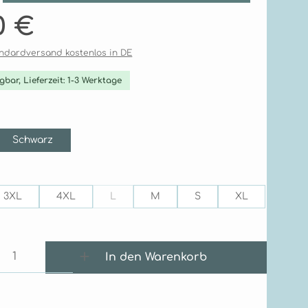
is:
0 €
tandardversand kostenlos in DE
gbar, Lieferzeit: 1-3 Werktage
ählen
Schwarz
ption ist zurzeit nicht verfügbar.)
ählen
3XL
4XL
L
M
S
XL
(Diese Option ist zurzeit nicht verfügbar.)
 Anzahl: Gib den gewünschten Wert e
In den Warenkorb