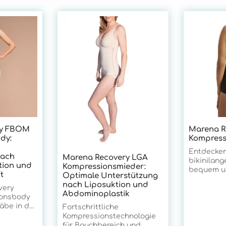
ry FBOM
Marena R
dy:
Kompress
Entdecken
nach
Marena Recovery LGA
bikinilang
ion und
Kompressionsmieder:
bequem un
t
Optimale Unterstützung
getragen 
nach Liposuktion und
very
Bauch sowi
Abdominoplastik
onsbody
angeneh
äbe in der
Kompressi
Fortschrittliche
ersorgung
g abdeckt
Kompressionstechnologie
m Gesäß-
elastische
für Bauchbereich und