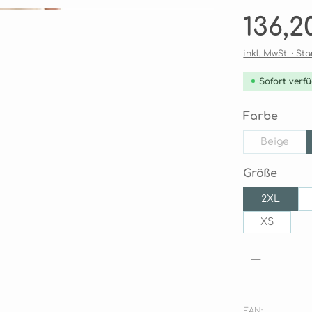
Regulärer Pre
136,2
inkl. MwSt. · S
Sofort verfü
ausw
Farbe
Beige
(Diese O
ausw
Größe
2XL
XS
Produkt
EAN: