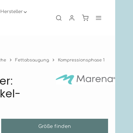
Hersteller
Warenkorb enthält 0
che
Fettabsaugung
Kompressionsphase 1
er:
kel-
Größe finden