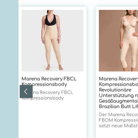
Produktgalerie überspringen
Marena Recovery FBCL
Marena Recove
Kompressionsbody
Kompressionsbo
Revolutionäre
Marena Recovery FBCL
Unterstützung 
Kompressionsbody
Gesäßaugmentat
Brazilian Butt Lif
Der Marena Reco
FBOM Kompressi
setzt neue Maßst
postoperativen V
nach Eingriffen i