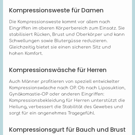
Versorgung
sicherzustellen.
Kompressionsweste für Damen
Welche
Kompressionsklasse
Die Kompressionsweste kommt vor allem nach
hat der Marena
Recovery B16
Eingriffen im oberen Körperbereich zum Einsatz. Sie
Kompressions-BH? +
stabilisiert Rücken, Brust und Oberkörper und kann
Der Marena Recovery
Schwellungen sowie Blutergüsse reduzieren.
B16 Kompressions-BH
Gleichzeitig bietet sie einen sicheren Sitz und
entspricht in der Regel
hohen Komfort.
der
Kompressionsklasse I
oder II, die speziell für
Kompressionswäsche für Herren
die postoperative
Unterstützung und
Auch Männer profitieren von speziell entwickelter
leichte Kompression
entwickelt wurde. Die
Kompressionswäsche nach OP. Ob nach Liposuktion,
genaue
Gynäkomastie-OP oder anderen Eingriffen:
Kompressionsklasse
Kompressionsbekleidung für Herren unterstützt die
kann je nach
Heilung, verbessert die Stabilität des Gewebes und
Herstellerangaben
sorgt für ein angenehmes Tragegefühl.
variieren und sollte
vom behandelnden
Arzt bestätigt werden.
Kompressionsgurt für Bauch und Brust
Wie lange sollte der