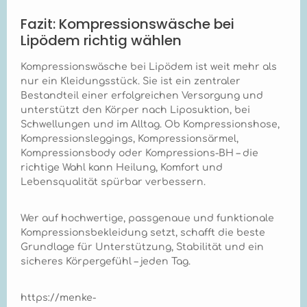
mit dem
Fazit: Kompressionswäsche bei
behandelnden Arzt
abzusprechen, um
Lipödem richtig wählen
eine optimale
Versorgung
Kompressionswäsche bei Lipödem ist weit mehr als
sicherzustellen.
nur ein Kleidungsstück. Sie ist ein zentraler
Bestandteil einer erfolgreichen Versorgung und
unterstützt den Körper nach Liposuktion, bei
Schwellungen und im Alltag. Ob Kompressionshose,
Kompressionsleggings, Kompressionsärmel,
Kompressionsbody oder Kompressions-BH – die
richtige Wahl kann Heilung, Komfort und
Lebensqualität spürbar verbessern.
Wer auf hochwertige, passgenaue und funktionale
Kompressionsbekleidung setzt, schafft die beste
Grundlage für Unterstützung, Stabilität und ein
sicheres Körpergefühl – jeden Tag.
https://menke-