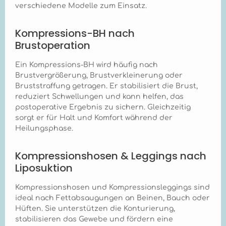
aus einem
zu gewährleisten.
verschiedene Modelle zum Einsatz.
Kompressions-BH
weiteren
atmungsaktiven,
besteht aus
Kompressionsartikeln
elastischen und
atmungsaktiven,
kombiniert werden,
weichen Material
Kompressions-BH nach
hautfreundlichen
beispielsweise
gefertigt, das
Brustoperation
Materialien, die einen
Kompressionshandsch
Feuchtigkeit ableitet
hohen Tragekomfort
uhen oder Strümpfen
und Hautirritationen
gewährleisten und das
bei Lymphödemen? +
Ein Kompressions-BH wird häufig nach
verhindert. Dies sorgt
Risiko von
Ja, der Marena
für hohen
Brustvergrößerung, Brustverkleinerung oder
Hautirritationen
Recovery B01G ist so
Tragekomfort auch
Bruststraffung getragen. Er stabilisiert die Brust,
minimieren. Die
konzipiert, dass er
über längere
reduziert Schwellungen und kann helfen, das
FlexFit™-Technologie
problemlos mit
Tragedauern hinweg,
postoperative Ergebnis zu sichern. Gleichzeitig
ermöglicht eine
anderen
was für die
flexible Anpassung an
Kompressionsartikeln
sorgt er für Halt und Komfort während der
postoperative
postoperative
kombiniert werden
Heilungsphase.
Versorgung essenziell
Schwellungen, während
kann. Da er speziell für
ist. Kann der Marena
die SilverComfort™-
den
Recovery B15 mit
Kompressionshosen & Leggings nach
Ausstattung
Oberkörperbereich
anderen
antimikrobielle
entwickelt wurde,
Liposuktion
Kompressionsartikeln
Eigenschaften bietet
beeinträchtigt er nicht
kombiniert werden,
und somit die Hygiene
die Wirkung von
beispielsweise bei
Kompressionshosen und Kompressionsleggings sind
während der
Kompressionshandsch
begleitender
ideal nach Fettabsaugungen an Beinen, Bauch oder
Heilungsphase
uhen oder -strümpfen,
Lipödem- oder
unterstützt. Kann der
die an den
Hüften. Sie unterstützen die Konturierung,
Lymphödemtherapie?
Marena Recovery B16
Extremitäten getragen
stabilisieren das Gewebe und fördern eine
+ Der Marena
Kompressions-BH mit