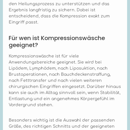
des Marena Recovery
den Heilungsprozess zu unterstützen und das
B16 ist eine genaue
Ergebnis langfristig zu sichern. Dabei ist
Messung des
entscheidend, dass die Kompression exakt zum
Brustumfangs und
Eingriff passt.
Unterbrustumfangs
vor der Operation
entscheidend. Da sich
Für wen ist Kompressionswäsche
postoperative
geeignet?
Schwellungen
einstellen können,
empfiehlt es sich, eine
Kompressionswäsche ist für viele
Größe zu wählen, die
Anwendungsbereiche geeignet. Sie wird bei
ausreichend
Lipödem, Lymphödem, nach Liposuktion, nach
Flexibilität durch die
Brustoperationen, nach Bauchdeckenstraffung,
FlexFit™-Technologie
bietet und dennoch
nach Fetttransfer und nach vielen weiteren
eine optimale
chirurgischen Eingriffen eingesetzt. Darüber hinaus
Kompression
kann sie auch im Alltag sinnvoll sein, wenn Stabilität,
gewährleistet.
Entlastung und ein angenehmes Körpergefühl im
Idealerweise erfolgt
Vordergrund stehen.
die Anpassung
gemeinsam mit dem
behandelnden
Besonders wichtig ist die Auswahl der passenden
Fachpersonal. Aus
Größe, des richtigen Schnitts und der geeigneten
welchem Material