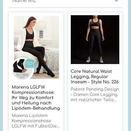
Core Natural Waist
Legging, Regular
Inseam - Style No. 226
Marena LGLFW
Patent Pending Design
Kompressionshose:
– Damen Core Legging
Ihr Weg zu Komfort
mit natürlicher Taille
und Heilung nach
Die perfekte
Lipödem-Behandlung
Kombination aus
Marena Lipödem
Komfort, Passform und
Kompressionshose
Performance.
LGLFW mit FußteilDie
Produktbeschreibung