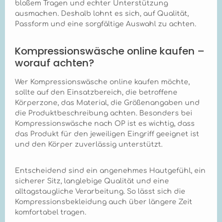
bloßem Tragen und echter Unterstützung
während der
Heilungsphase
ausmachen. Deshalb lohnt es sich, auf Qualität,
unterstützt. Kann der
Passform und eine sorgfältige Auswahl zu achten.
Marena Recovery B16
Kompressions-BH mit
Kompressionswäsche online kaufen –
anderen
Kompressionsartikeln
worauf achten?
kombiniert werden? +
Ja, der Marena
Wer Kompressionswäsche online kaufen möchte,
Recovery B16 ist so
sollte auf den Einsatzbereich, die betroffene
konzipiert, dass er
problemlos mit
Körperzone, das Material, die Größenangaben und
weiteren
die Produktbeschreibung achten. Besonders bei
Kompressionsartikeln
Kompressionswäsche nach OP ist es wichtig, dass
wie z.B.
das Produkt für den jeweiligen Eingriff geeignet ist
Kompressionshosen
und den Körper zuverlässig unterstützt.
oder -miedern
kombiniert werden
kann, sofern diese für
Entscheidend sind ein angenehmes Hautgefühl, ein
andere Körperregionen
sicherer Sitz, langlebige Qualität und eine
gedacht sind. Es ist
alltagstaugliche Verarbeitung. So lässt sich die
jedoch wichtig, die
Gesamtkompression
Kompressionsbekleidung auch über längere Zeit
nicht zu überschreiten
komfortabel tragen.
und die Kombination