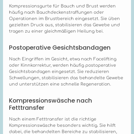
Marena Recovery B16
Kompressionsgurte für Bauch und Brust werden
nach einer
Brustoperation
häufig nach Bauchdeckenstraffungen oder
getragen werden? +
Operationen im Brustbereich eingesetzt. Sie üben
Der Marena Recovery
gezielten Druck aus, stabilisieren das Gewebe und
B16 Kompressions-BH
tragen zu einer gleichmäßigen Heilung bei.
sollte unmittelbar
nach der Operation
und während der
Postoperative Gesichtsbandagen
gesamten
Heilungsphase
Nach Eingriffen im Gesicht, etwa nach Facelifting
getragen werden, in
oder Kinnkorrektur, werden häufig postoperative
der Regel mindestens
4 bis 6 Wochen. Die
Gesichtsbandagen eingesetzt. Sie reduzieren
genaue Tragedauer
Schwellungen, stabilisieren das behandelte Gewebe
richtet sich nach der
und unterstützen eine schnelle Regeneration.
individuellen Heilung
und den
Empfehlungen des
Kompressionswäsche nach
behandelnden Arztes.
Fetttransfer
Wie wähle ich die
richtige Größe für den
Nach einem Fetttransfer ist die richtige
Marena Recovery B16
Kompressions-BH aus?
Kompressionswäsche besonders wichtig. Sie hilft
+ Für die Größenwahl
dabei, die behandelten Bereiche zu stabilisieren,