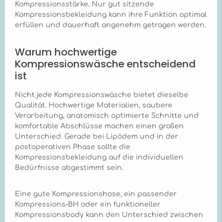
besteht der Marena
Kompressionsstärke. Nur gut sitzende
Recovery B16 und
Kompressionsbekleidung kann ihre Funktion optimal
welche Eigenschaften
erfüllen und dauerhaft angenehm getragen werden.
bietet es? + Der
Marena Recovery B16
Kompressions-BH
Warum hochwertige
besteht aus
Kompressionswäsche entscheidend
atmungsaktiven,
ist
hautfreundlichen
Materialien, die einen
hohen Tragekomfort
Nicht jede Kompressionswäsche bietet dieselbe
gewährleisten und das
Qualität. Hochwertige Materialien, saubere
Risiko von
Verarbeitung, anatomisch optimierte Schnitte und
Hautirritationen
komfortable Abschlüsse machen einen großen
minimieren. Die
Unterschied. Gerade bei Lipödem und in der
FlexFit™-Technologie
ermöglicht eine
postoperativen Phase sollte die
flexible Anpassung an
Kompressionsbekleidung auf die individuellen
postoperative
Bedürfnisse abgestimmt sein.
Schwellungen, während
die SilverComfort™-
Ausstattung
Eine gute Kompressionshose, ein passender
antimikrobielle
Kompressions-BH oder ein funktioneller
Eigenschaften bietet
Kompressionsbody kann den Unterschied zwischen
und somit die Hygiene