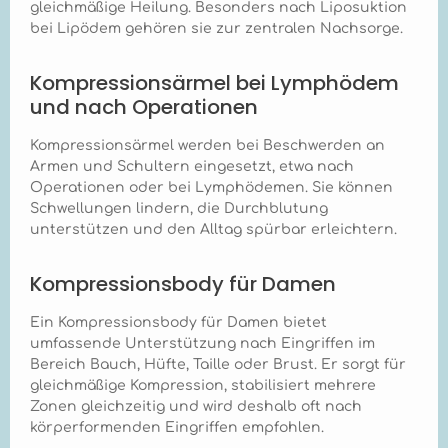
werden.
Recovery B15 ist
gleichmäßige Heilung. Besonders nach Liposuktion
anderen
speziell für die
bei Lipödem gehören sie zur zentralen Nachsorge.
Kompressionsartikeln
Brustnachsorge
kombiniert werden? +
konzipiert und kann in
Ja, der Marena
Kompressionsärmel bei Lymphödem
Kombination mit
Recovery B16 ist so
anderen
und nach Operationen
konzipiert, dass er
Kompressionsstrümpfe
problemlos mit
n oder -hosen
weiteren
Kompressionsärmel werden bei Beschwerden an
verwendet werden,
Kompressionsartikeln
Armen und Schultern eingesetzt, etwa nach
sofern diese die
wie z.B.
Brustregion nicht
Operationen oder bei Lymphödemen. Sie können
Kompressionshosen
beeinflussen. Eine
Schwellungen lindern, die Durchblutung
oder -miedern
individuelle
unterstützen und den Alltag spürbar erleichtern.
kombiniert werden
Therapieabsprache
kann, sofern diese für
mit dem
andere Körperregionen
behandelnden Arzt
Kompressionsbody für Damen
gedacht sind. Es ist
oder Therapeuten ist
jedoch wichtig, die
empfohlen.
Ein Kompressionsbody für Damen bietet
Gesamtkompression
nicht zu überschreiten
umfassende Unterstützung nach Eingriffen im
und die Kombination
Bereich Bauch, Hüfte, Taille oder Brust. Er sorgt für
mit dem
gleichmäßige Kompression, stabilisiert mehrere
behandelnden Arzt
Zonen gleichzeitig und wird deshalb oft nach
abzusprechen, um
körperformenden Eingriffen empfohlen.
eine optimale