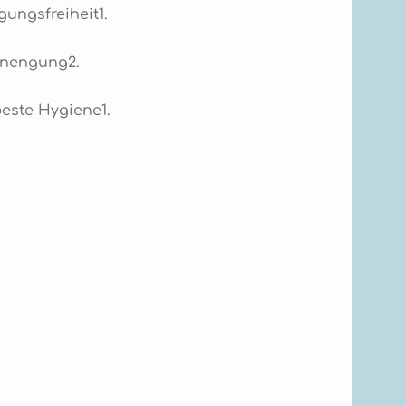
ungsfreiheit1.
Einengung2.
beste Hygiene1.