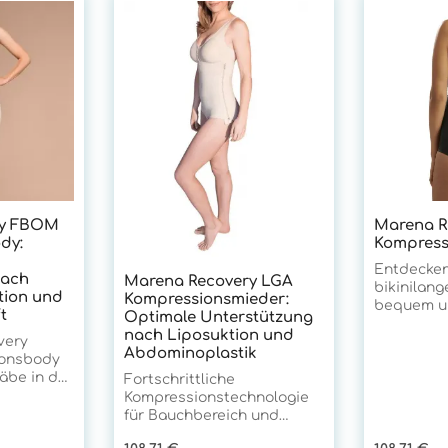
ry FBOM
Marena R
dy:
Kompress
Entdecken
nach
Marena Recovery LGA
bikinilang
ion und
Kompressionsmieder:
bequem un
t
Optimale Unterstützung
getragen 
nach Liposuktion und
very
Bauch sowi
Abdominoplastik
onsbody
angeneh
äbe in der
Kompressi
Fortschrittliche
ersorgung
g abdeckt
Kompressionstechnologie
m Gesäß-
elastische
für Bauchbereich und
. Mit
ein ange
Taillendefinition Das