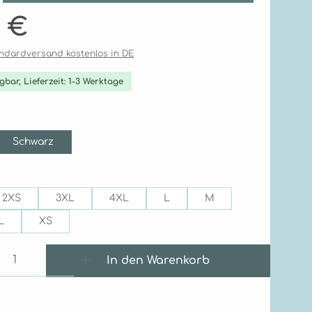
is:
4 €
tandardversand kostenlos in DE
gbar, Lieferzeit: 1-3 Werktage
ählen
Schwarz
ählen
2XS
3XL
4XL
L
M
L
XS
 Anzahl: Gib den gewünschten Wert e
In den Warenkorb