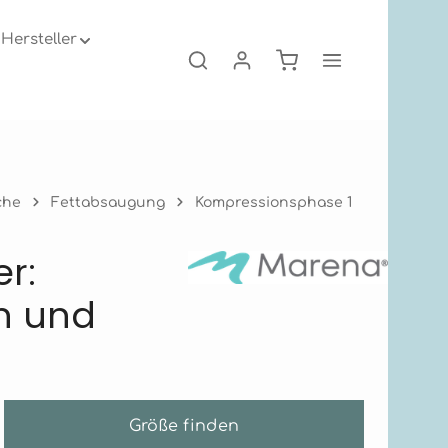
Hersteller
Warenkorb enthält 0
che
Fettabsaugung
Kompressionsphase 1
r:
en und
Größe finden