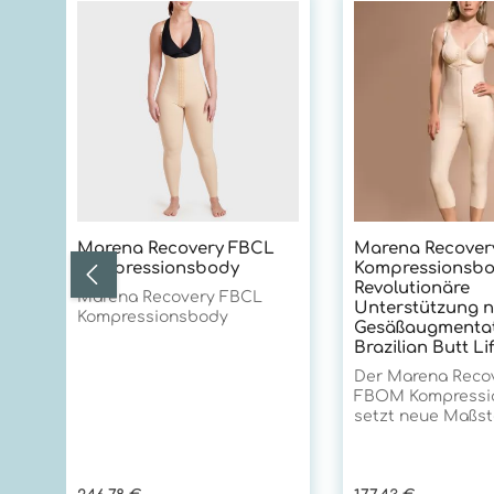
Produktgalerie überspringen
Marena Recovery FBCL
Marena Recove
Kompressionsbody
Kompressionsbo
Revolutionäre
Marena Recovery FBCL
Unterstützung 
Kompressionsbody
Gesäßaugmentat
Brazilian Butt Lif
Der Marena Reco
FBOM Kompressi
setzt neue Maßst
postoperativen V
nach Eingriffen i
und Sakralbereich