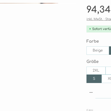
Regulärer Pre
94,3
inkl. MwSt. · S
Sofort verfü
ausw
Farbe
Beige
ausw
Größe
2XL
S
X
Produkt
EAN: