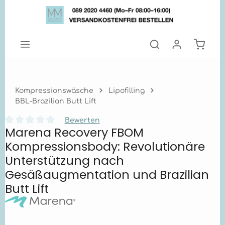
Zum Hauptinhalt springen
Warenk
Kompressionswäsche
Lipofilling
BBL-Brazilian Butt Lift
Bewerten
Marena Recovery FBOM
Durchschnittliche Bewertung von 0 von 5 Sternen
Kompressionsbody: Revolutionäre
Unterstützung nach
Gesäßaugmentation und Brazilian
Butt Lift