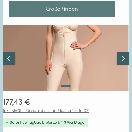
Größe finden
Bildergalerie überspringen
Regulärer Preis:
177,43 €
inkl. MwSt. · Standardversand kostenlos in DE
Sofort verfügbar, Lieferzeit: 1-3 Werktage