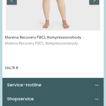
Marena Recovery FBCL Kompressionsbody
Marena Recovery FBCL Kompressionsbody
Regulärer Preis:
246,78 €
Service-Hotline
Shopservice