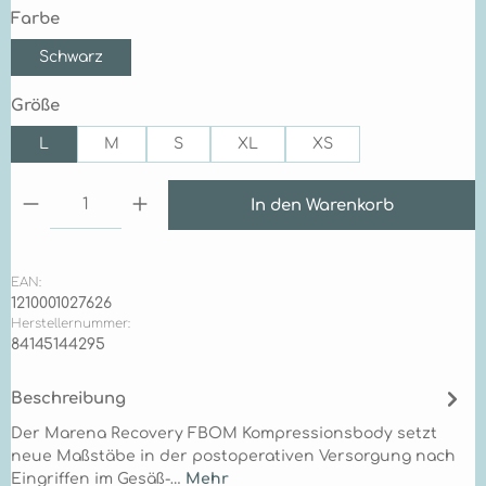
auswählen
Farbe
Schwarz
auswählen
Größe
L
M
S
XL
XS
Produkt Anzahl: Gib den gewünschten Wert ein 
In den Warenkorb
EAN:
1210001027626
Herstellernummer:
84145144295
Beschreibung
Der Marena Recovery FBOM Kompressionsbody setzt
neue Maßstäbe in der postoperativen Versorgung nach
Eingriffen im Gesäß-…
Mehr