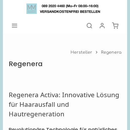
Zum Hauptinhalt springen
Warenk
Hersteller
Regenera
Regenera
Regenera Activa: Innovative Lösung
für Haarausfall und
Hautregeneration
Revolutionäre Technologie für natürliches