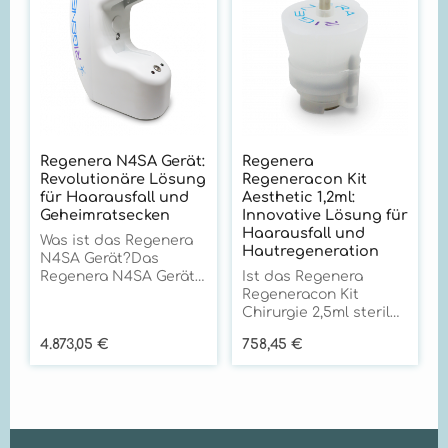
Regenera N4SA Gerät:
Regenera
Revolutionäre Lösung
Regeneracon Kit
für Haarausfall und
Aesthetic 1,2ml:
Geheimratsecken
Innovative Lösung für
Haarausfall und
Was ist das Regenera
Hautregeneration
N4SA Gerät?Das
Regenera N4SA Gerät
Ist das Regenera
ist eine
Regeneracon Kit
bahnbrechende
Chirurgie 2,5ml steril
Innovation in der
verpackt und für den
Regulärer Preis:
Regulärer Preis:
4.873,05 €
758,45 €
Behandlung von
Einmalgebrauch
hormonell bedingtem
vorgesehen? + Ja, das
Haarausfall. Es nutzt
Regenera Regeneracon
die Regenera activa
Kit Chirurgie 2,5ml wird
Methode, um das
steril verpackt
Wachstum
geliefert und ist als