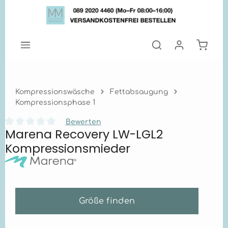
Zum Hauptinhalt springen
Warenk
Kompressionswäsche
Fettabsaugung
Kompressionsphase 1
Bewerten
Marena Recovery LW-LGL2
Durchschnittliche Bewertung von 0 von 5 Sternen
Kompressionsmieder
Größe finden