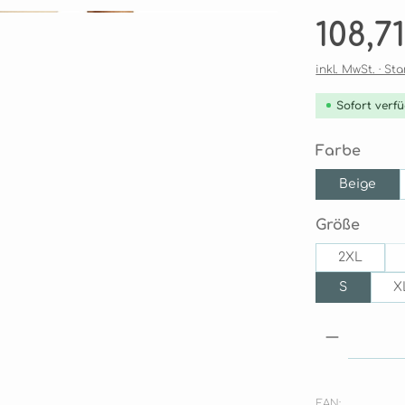
Regulärer Pre
108,7
inkl. MwSt. · S
Sofort verfü
ausw
Farbe
Beige
ausw
Größe
2XL
S
X
Produkt
EAN: