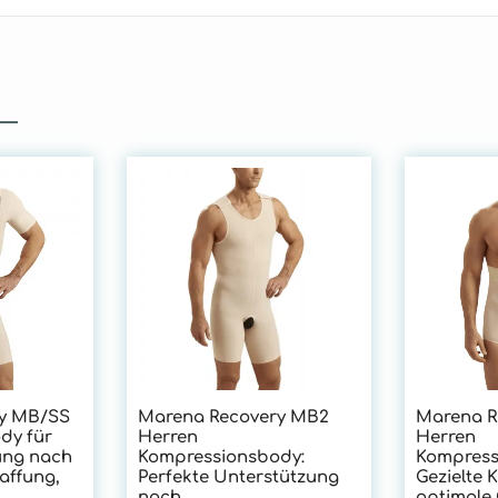
y MB/SS
Marena Recovery MB2
Marena R
dy für
Herren
Herren
ung nach
Kompressionsbody:
Kompress
affung,
Perfekte Unterstützung
Gezielte 
nach
optimale