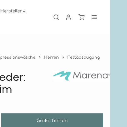
Hersteller
Warenkorb enthält 0
pressionswäsche
Herren
Fettabsaugung
eder:
 im
Größe finden