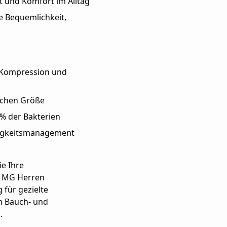
t und Komfort im Alltag
he Bequemlichkeit,
e Kompression und
ichen Größe
% der Bakterien
igkeitsmanagement
ie Ihre
y MG Herren
 für gezielte
m Bauch- und
.