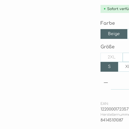
Sofort verfü
ausw
Farbe
Beige
ausw
Größe
2XL
(Diese Opt
S
X
Produkt
EAN:
1220000172357
Herstellernumme
84145101087