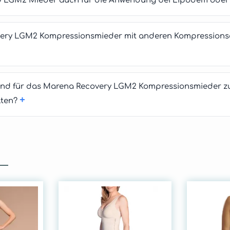
ry LGM2 Mieder auch für die Anwendung bei Lipödem ode
ery LGM2 Kompressionsmieder mit anderen Kompressionsar
sind für das Marena Recovery LGM2 Kompressionsmieder z
+
lten?