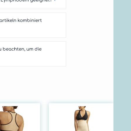
r Lymphödem geeignet?
tikeln kombiniert
u beachten, um die
Ma
Ko
En