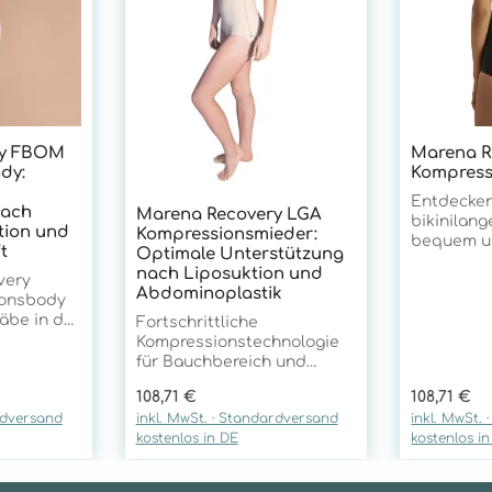
ry FBOM
Marena R
dy:
Kompress
Entdecken
nach
Marena Recovery LGA
bikinilang
ion und
Kompressionsmieder:
bequem un
t
Optimale Unterstützung
getragen 
nach Liposuktion und
very
Bauch sowi
Abdominoplastik
onsbody
angeneh
äbe in der
Kompressi
Fortschrittliche
ersorgung
g abdeckt
Kompressionstechnologie
m Gesäß-
elastische
für Bauchbereich und
. Mit
ein ange
Taillendefinition Das
Regulärer Preis:
Regulärer 
108,71 €
108,71 €
 TriFlex-
Tragegefü
Marena Recovery LGA
rdversand
inkl. MwSt. · Standardversand
inkl. MwSt.
zugänglich
Kompressionsmieder setzt
kostenlos in DE
kostenlos i
en
maximale 
neue Maßstäbe in der
en bietet
bietet. Pe
postoperativen Versorgung
e
täglichen 
nach Liposuktion,