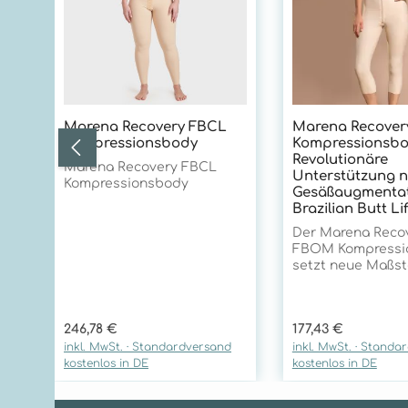
Marena Recovery FBCL
Marena Recove
Kompressionsbody
Kompressionsbo
Revolutionäre
Marena Recovery FBCL
Unterstützung 
Kompressionsbody
Gesäßaugmentat
Brazilian Butt Lif
Der Marena Reco
FBOM Kompressi
setzt neue Maßst
postoperativen V
nach Eingriffen i
und Sakralbereich
Regulärer Preis:
Regulärer Preis:
246,78 €
177,43 €
seiner innovativen
inkl. MwSt. · Standardversand
inkl. MwSt. · Standa
Technologie und
kostenlos in DE
kostenlos in DE
außergewöhnlich
Qualitätsmerkmal
er unübertroffen