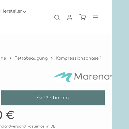
Hersteller
Warenkorb enthält 0
che
Fettabsaugung
Kompressionsphase 1
Größe finden
is:
0 €
tandardversand kostenlos in DE