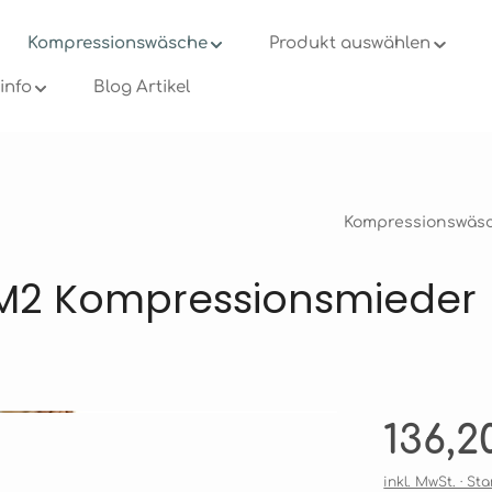
Kompressionswäsche
Produkt auswählen
info
Blog Artikel
Kompressionswäs
M2 Kompressionsmieder
Regulärer Pre
136,2
inkl. MwSt. · S