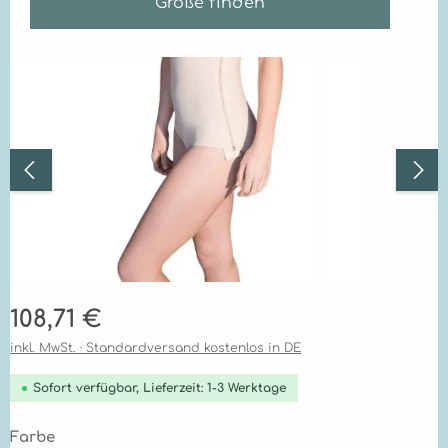
Größe finden
Bildergalerie überspringen
Regulärer Preis:
108,71 €
inkl. MwSt. · Standardversand kostenlos in DE
Sofort verfügbar, Lieferzeit: 1-3 Werktage
auswählen
Farbe