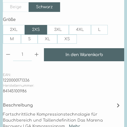
Beige
Schwarz
(Diese Option ist zurzeit nicht verfügbar.)
auswählen
Größe
2XL
2XS
3XL
4XL
L
M
S
XL
XS
Produkt Anzahl: Gib den gewünschten Wert ein 
In den Warenkorb
EAN:
1220000171336
Herstellernummer:
84145100986
Beschreibung
Fortschrittliche Kompressionstechnologie für
Bauchbereich und Taillendefinition Das Marena
Recovery LGA Kompressionsm…
Mehr