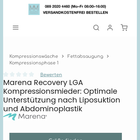
Zum Hauptinhalt springen
Warenk
Kompressionswäsche
Fettabsaugung
Kompressionsphase 1
Bewerten
Marena Recovery LGA
Durchschnittliche Bewertung von 0 von 5 Sternen
Kompressionsmieder: Optimale
Unterstützung nach Liposuktion
und Abdominoplastik