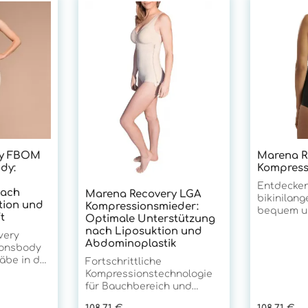
ry FBOM
Marena R
dy:
Kompress
Entdecken
nach
Marena Recovery LGA
bikinilang
ion und
Kompressionsmieder:
bequem un
t
Optimale Unterstützung
getragen 
nach Liposuktion und
very
Bauch sowi
Abdominoplastik
onsbody
angeneh
äbe in der
Kompressi
Fortschrittliche
ersorgung
g abdeckt
Kompressionstechnologie
m Gesäß-
elastische
für Bauchbereich und
. Mit
ein ange
Taillendefinition Das
Regulärer Preis:
Regulärer 