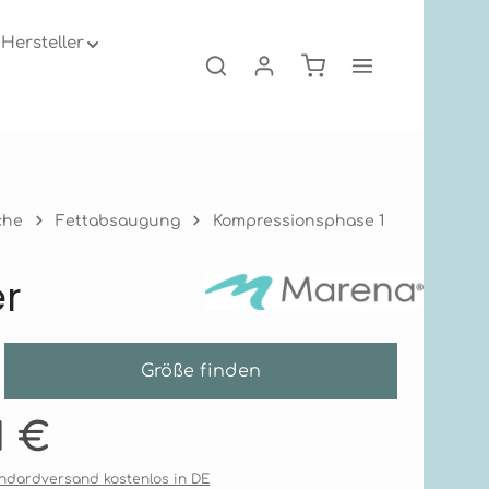
Hersteller
Warenkorb enthält 0
che
Fettabsaugung
Kompressionsphase 1
r
Größe finden
is:
1 €
tandardversand kostenlos in DE