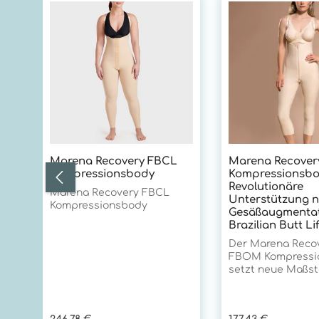
Produktgalerie überspringen
Marena Recovery FBCL
Marena Recove
Kompressionsbody
Kompressionsbo
Revolutionäre
Marena Recovery FBCL
Unterstützung 
Kompressionsbody
Gesäßaugmentat
Brazilian Butt Lif
Der Marena Reco
FBOM Kompressi
setzt neue Maßst
postoperativen V
nach Eingriffen i
und Sakralbereich
Regulärer Preis:
Regulärer Preis: