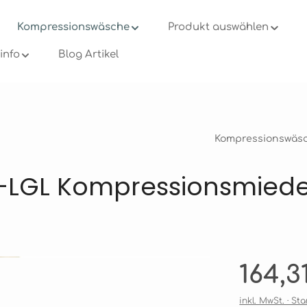
Kompressionswäsche
Produkt auswählen
info
Blog Artikel
Kompressionswäs
-LGL Kompressionsmiede
Regulärer Pre
164,3
inkl. MwSt. · S