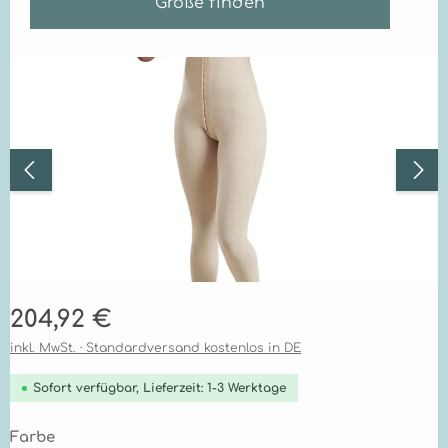
Größe finden
Bildergalerie überspringen
Regulärer Preis:
204,92 €
inkl. MwSt. · Standardversand kostenlos in DE
Sofort verfügbar, Lieferzeit: 1-3 Werktage
auswählen
Farbe