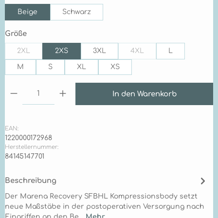
Beige
Schwarz
auswählen
Größe
2XL
2XS
3XL
4XL
L
(Diese Option ist zurzeit nicht verfügbar.)
(Diese Option ist zurzeit n
M
S
XL
XS
Produkt Anzahl: Gib den gewünschten Wert ein 
In den Warenkorb
EAN:
1220000172968
Herstellernummer:
84145147701
Beschreibung
Der Marena Recovery SFBHL Kompressionsbody setzt
neue Maßstäbe in der postoperativen Versorgung nach
Eingriffen an den Be…
Mehr