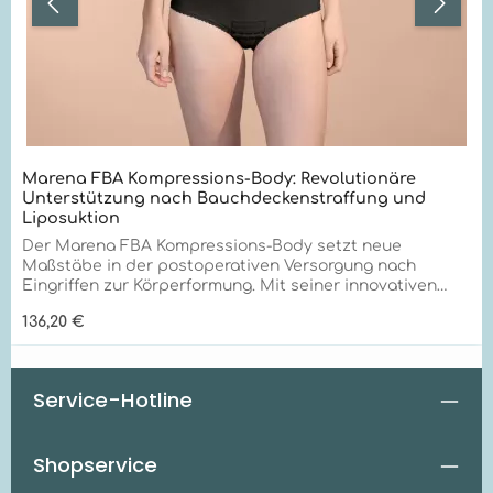
Marena FBA Kompressions-Body: Revolutionäre
Unterstützung nach Bauchdeckenstraffung und
Liposuktion
Der Marena FBA Kompressions-Body setzt neue
Maßstäbe in der postoperativen Versorgung nach
Eingriffen zur Körperformung. Mit seiner innovativen
TriFlex-Technologie und außergewöhnlichen
Regulärer Preis:
136,20 €
Qualitätsmerkmalen bietet er unübertroffene
Unterstützung für Bauch, Rücken und Hüften. Optimale
Unterstützung für Taillendefinition und Rückenformung
Der FBA Kompressions-Body eignet sich hervorragend
Service-Hotline
für: Nachsorge nach Bauchdeckenstraffung
Unterstützung bei Liposuktion im Bauch- und
Rückenbereich Optimierung der Taillendefinition
Shopservice
Gezielte Rückenformung Effektive Hüftkonturierung
Einzigartige Vorteile für optimale Heilung Der FBA