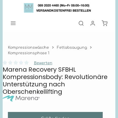
Zum Hauptinhalt springen
Warenk
Kompressionswäsche
Fettabsaugung
Kompressionsphase 1
Bewerten
Marena Recovery SFBHL
Durchschnittliche Bewertung von 0 von 5 Sternen
Kompressionsbody: Revolutionäre
Unterstützung nach
Oberschenkellifting