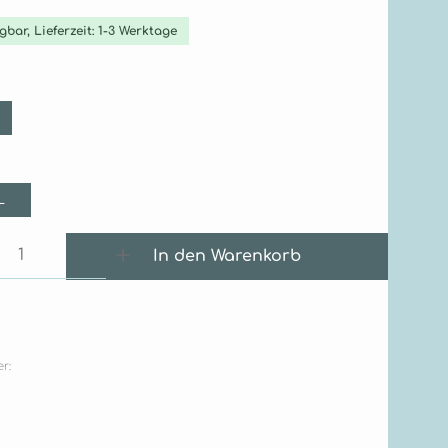
gbar, Lieferzeit: 1-3 Werktage
ählen
ählen
L
 Anzahl: Gib den gewünschten Wert e
In den Warenkorb
r: