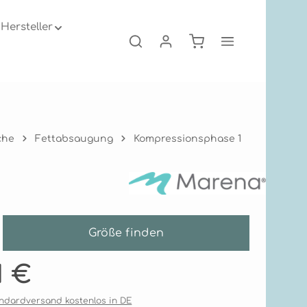
Hersteller
Warenkorb enthält 0
che
Fettabsaugung
Kompressionsphase 1
Größe finden
is:
1 €
tandardversand kostenlos in DE