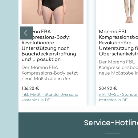
Marena FBA
Marena FBL
Kompressions-Body:
Kompressionsbo
Revolutionäre
Revolutionäre
Unterstützung nach
Unterstützung f
Bauchdeckenstraffung
Oberschenkelst
und Liposuktion
Der Marena FBL
Der Marena FBA
Kompressionsbod
Kompressions-Body setzt
neue Maßstäbe i
neue Maßstäbe in der
postoperativen V
postoperativen Versorgung
nach Eingriffen i
Regulärer Preis:
Regulärer Preis:
136,20 €
204,92 €
nach Eingriffen zur
und Gesäßbereich
inkl. MwSt. · Standardversand
inkl. MwSt. · Standa
Körperformung. Mit seiner
seiner innovativen
kostenlos in DE
kostenlos in DE
innovativen TriFlex-
Technologie und
Technologie und
außergewöhnlich
außergewöhnlichen
Qualitätsmerkmal
Qualitätsmerkmalen bietet
er unübertroffen
Service-Hotlin
er unübertroffene
Unterstützung vo
Unterstützung für Bauch,
Brust bis zu den 
Rücken und Hüften.
Optimale Unters