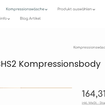
Kompressionswäsche
Produkt auswählen
info
Blog Artikel
Kompressionswäs
BHS2 Kompressionsbody
Regulärer Pre
164,3
inkl. MwSt. · S