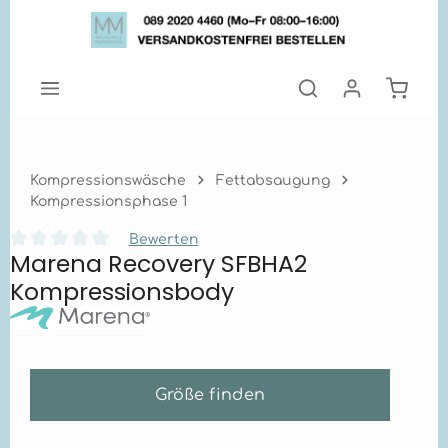
Zum Hauptinhalt springen
Warenk
Kompressionswäsche
Fettabsaugung
Kompressionsphase 1
Bewerten
Marena Recovery SFBHA2
Durchschnittliche Bewertung von 0 von 5 Sternen
Kompressionsbody
Größe finden