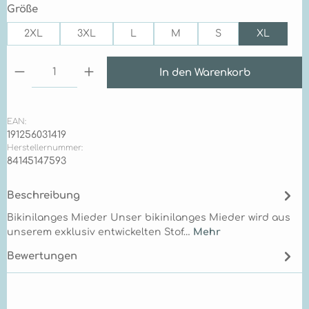
auswählen
Größe
2XL
3XL
L
M
S
XL
Produkt Anzahl: Gib den gewünschten Wert ein 
In den Warenkorb
EAN:
191256031419
Herstellernummer:
84145147593
Beschreibung
Bikinilanges Mieder Unser bikinilanges Mieder wird aus
unserem exklusiv entwickelten Stof…
Mehr
Bewertungen