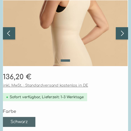
Bildergalerie überspringen
Regulärer Preis:
136,20 €
inkl. MwSt. · Standardversand kostenlos in DE
Sofort verfügbar, Lieferzeit: 1-3 Werktage
auswählen
Farbe
Schwarz