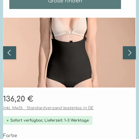
Größe finden
Bildergalerie überspringen
Regulärer Preis:
136,20 €
inkl. MwSt. · Standardversand kostenlos in DE
Sofort verfügbar, Lieferzeit: 1-3 Werktage
auswählen
Farbe