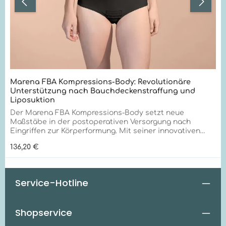
Marena FBA Kompressions-Body: Revolutionäre
Unterstützung nach Bauchdeckenstraffung und
Liposuktion
Der Marena FBA Kompressions-Body setzt neue
Maßstäbe in der postoperativen Versorgung nach
Eingriffen zur Körperformung. Mit seiner innovativen
TriFlex-Technologie und außergewöhnlichen
Regulärer Preis:
136,20 €
Qualitätsmerkmalen bietet er unübertroffene
Unterstützung für Bauch, Rücken und Hüften. Optimale
Unterstützung für Taillendefinition und Rückenformung
Der FBA Kompressions-Body eignet sich hervorragend
Service-Hotline
für: Nachsorge nach Bauchdeckenstraffung
Unterstützung bei Liposuktion im Bauch- und
Rückenbereich Optimierung der Taillendefinition
Shopservice
Gezielte Rückenformung Effektive Hüftkonturierung
Einzigartige Vorteile für optimale Heilung Der FBA