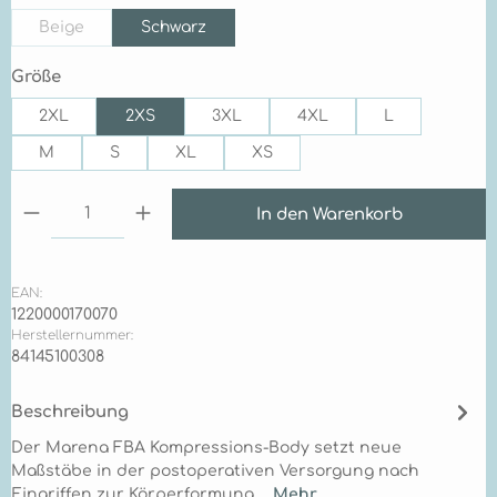
Beige
Schwarz
(Diese Option ist zurzeit nicht verfügbar.)
auswählen
Größe
2XL
2XS
3XL
4XL
L
M
S
XL
XS
Produkt Anzahl: Gib den gewünschten Wert ein 
In den Warenkorb
EAN:
1220000170070
Herstellernummer:
84145100308
Beschreibung
Der Marena FBA Kompressions-Body setzt neue
Maßstäbe in der postoperativen Versorgung nach
Eingriffen zur Körperformung.…
Mehr