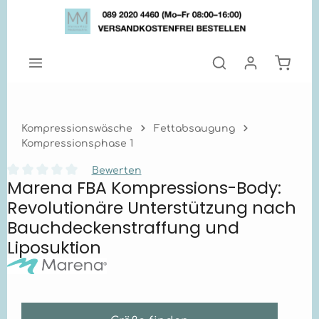
Zum Hauptinhalt springen
Warenk
Kompressionswäsche
Fettabsaugung
Kompressionsphase 1
Bewerten
Marena FBA Kompressions-Body:
Durchschnittliche Bewertung von 0 von 5 Sternen
Revolutionäre Unterstützung nach
Bauchdeckenstraffung und
Liposuktion