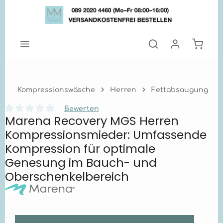
Zum Hauptinhalt springen
Warenk
Kompressionswäsche
Herren
Fettabsaugung
Bewerten
Marena Recovery MGS Herren
Durchschnittliche Bewertung von 0 von 5 Sternen
Kompressionsmieder: Umfassende
Kompression für optimale
Genesung im Bauch- und
Oberschenkelbereich