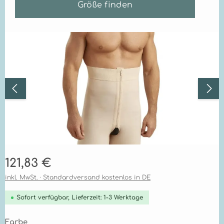
Größe finden
Bildergalerie überspringen
Regulärer Preis:
121,83 €
inkl. MwSt. · Standardversand kostenlos in DE
Sofort verfügbar, Lieferzeit: 1-3 Werktage
auswählen
Farbe