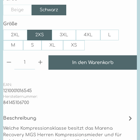
Beige
Schwarz
(Diese Option ist zurzeit nicht verfügbar.)
auswählen
Größe
2XL
2XS
3XL
4XL
L
M
S
XL
XS
Produkt Anzahl: Gib den gewünschten Wert ein 
In den Warenkorb
EAN:
1210001016545
Herstellernummer:
84145106700
Beschreibung
Welche Kompressionsklasse besitzt das Marena
Recovery MGS Herren Kompressionsmieder und für