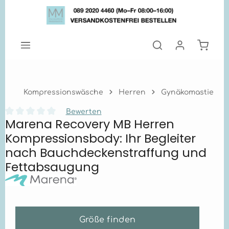
Zum Hauptinhalt springen
Warenk
Kompressionswäsche
Herren
Gynäkomastie
Bewerten
Marena Recovery MB Herren
Durchschnittliche Bewertung von 0 von 5 Sternen
Kompressionsbody: Ihr Begleiter
nach Bauchdeckenstraffung und
Fettabsaugung
Größe finden