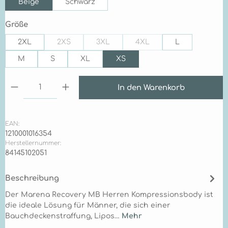
Beige
Schwarz
auswählen
Größe
2XL
2XS
3XL
4XL
L
(Diese Option ist zurzeit nicht verfügbar.)
(Diese Option ist zurzeit nicht verfügba
(Diese Option ist zurzeit n
M
S
XL
XS
Produkt Anzahl: Gib den gewünschten Wert ein 
In den Warenkorb
EAN:
1210001016354
Herstellernummer:
84145102051
Beschreibung
Der Marena Recovery MB Herren Kompressionsbody ist
die ideale Lösung für Männer, die sich einer
Bauchdeckenstraffung, Lipos…
Mehr