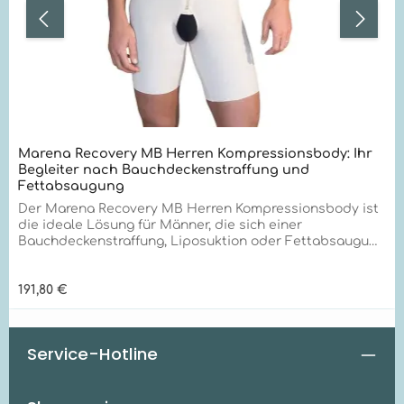
Marena Recovery MB Herren Kompressionsbody: Ihr
Begleiter nach Bauchdeckenstraffung und
Fettabsaugung
Der Marena Recovery MB Herren Kompressionsbody ist
die ideale Lösung für Männer, die sich einer
Bauchdeckenstraffung, Liposuktion oder Fettabsaugung
angeschlossen haben. Dieser hochwertige
Kompressionsbody unterstützt Ihre Genesung optimal
Regulärer Preis:
191,80 €
und bietet maximalen Komfort während des
Heilungsprozesses. Optimale Unterstützung bei
Abdominoplastik und Fettabsaugung Der
Kompressionsbody wurde speziell entwickelt, um den
Service-Hotline
Heilungsprozess nach ästhetischen Eingriffen wie
Bauchstraffung oder Fettabsaugung zu unterstützen. Er
hilft, Schwellungen zu reduzieren und fördert eine
schnellere Erholung. Innovative Funktionen für Ihren