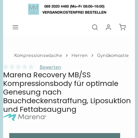
Zum Hauptinhalt springen
Warenk
Kompressionswäsche
Herren
Gynäkomastie
Bewerten
Marena Recovery MB/SS
Durchschnittliche Bewertung von 0 von 5 Sternen
Kompressionsbody für optimale
Genesung nach
Bauchdeckenstraffung, Liposuktion
und Fettabsaugung