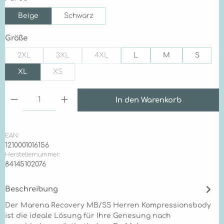
Beige
Schwarz
auswählen
Größe
2XL
3XL
4XL
L
M
S
(Diese Option ist zurzeit nicht verfügbar.)
(Diese Option ist zurzeit nicht verfügbar.)
(Diese Option ist zurzeit nicht verfügb
XL
XS
(Diese Option ist zurzeit nicht verfügbar.)
Produkt Anzahl: Gib den gewünschten Wert ein 
In den Warenkorb
EAN:
1210001016156
Herstellernummer:
84145102076
Beschreibung
Der Marena Recovery MB/SS Herren Kompressionsbody
ist die ideale Lösung für Ihre Genesung nach