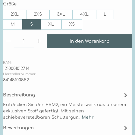
auswählen
Größe
2XL
2XS
3XL
4XL
L
M
S
XL
XS
Produkt Anzahl: Gib den gewünschten Wert ein 
In den Warenkorb
EAN:
1210001012714
Herstellernummer:
84145100552
Beschreibung
Entdecken Sie den FBM2, ein Meisterwerk aus unserem
exklusiven Stoff gefertigt. Mit seinen
schiebeverstellbaren Schultergur…
Mehr
Bewertungen