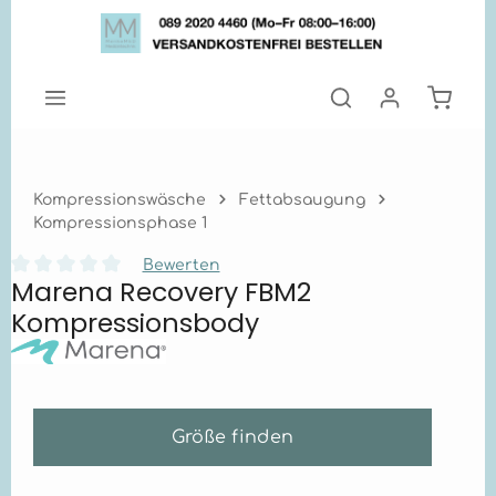
Zum Hauptinhalt springen
Warenk
Kompressionswäsche
Fettabsaugung
Kompressionsphase 1
Bewerten
Marena Recovery FBM2
Durchschnittliche Bewertung von 0 von 5 Sternen
Kompressionsbody
Größe finden