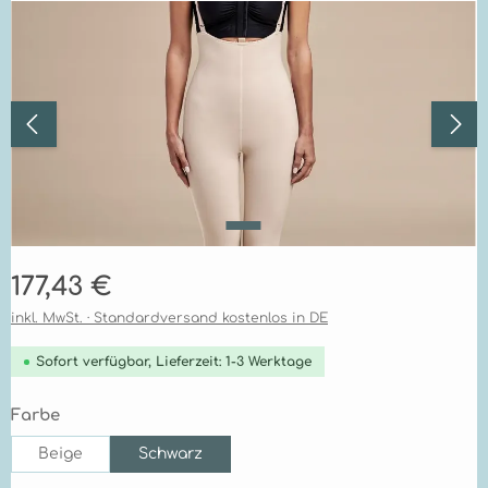
Bildergalerie überspringen
Regulärer Preis:
177,43 €
inkl. MwSt. · Standardversand kostenlos in DE
Sofort verfügbar, Lieferzeit: 1-3 Werktage
auswählen
Farbe
Beige
Schwarz