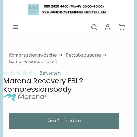
Zum Hauptinhalt springen
Warenk
Kompressionswäsche
Fettabsaugung
Kompressionsphase 1
Bewerten
Marena Recovery FBL2
Durchschnittliche Bewertung von 0 von 5 Sternen
Kompressionsbody
Größe finden