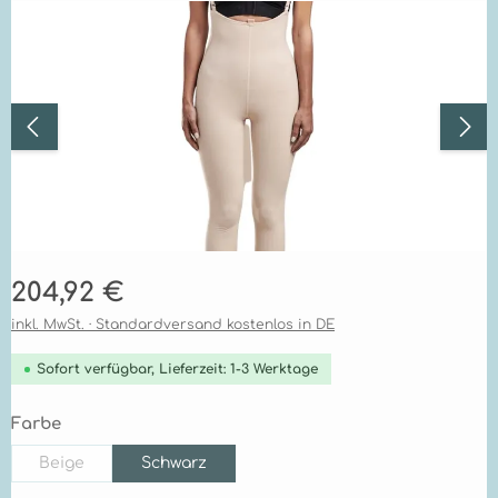
Bildergalerie überspringen
Regulärer Preis:
204,92 €
inkl. MwSt. · Standardversand kostenlos in DE
Sofort verfügbar, Lieferzeit: 1-3 Werktage
auswählen
Farbe
Beige
Schwarz
(Diese Option ist zurzeit nicht verfügbar.)