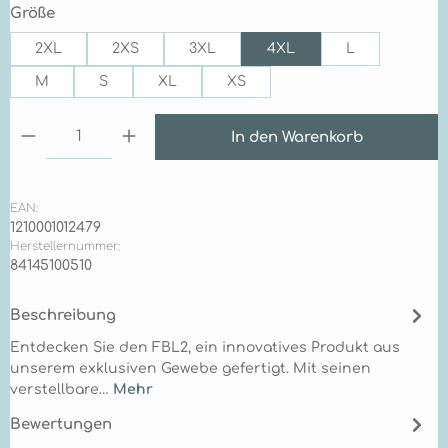
auswählen
Größe
2XL
2XS
3XL
4XL
L
M
S
XL
XS
Produkt Anzahl: Gib den gewünschten Wert ein 
In den Warenkorb
EAN:
1210001012479
Herstellernummer:
84145100510
Beschreibung
Entdecken Sie den FBL2, ein innovatives Produkt aus
unserem exklusiven Gewebe gefertigt. Mit seinen
verstellbare…
Mehr
Bewertungen