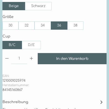
Beige
Schwarz
auswählen
Größe
30
32
34
36
38
auswählen
Cup
B/C
D/E
Produkt Anzahl: Gib den gewünschten Wert ein 
In den Warenkorb
EAN:
1210001025974
Herstellernummer:
84145160867
Beschreibung