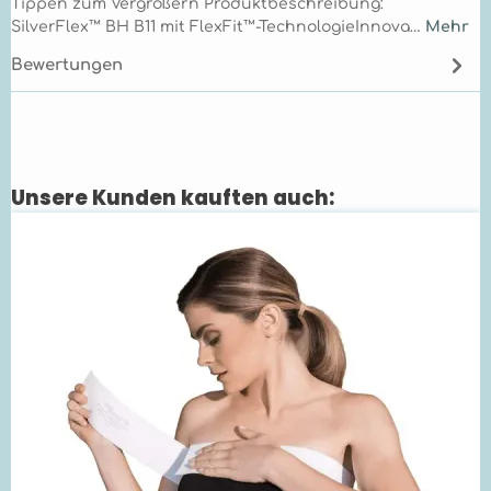
Tippen zum Vergrößern Produktbeschreibung:
SilverFlex™ BH B11 mit FlexFit™-TechnologieInnova…
Mehr
Bewertungen
Unsere Kunden kauften auch:
Produktgalerie überspringen