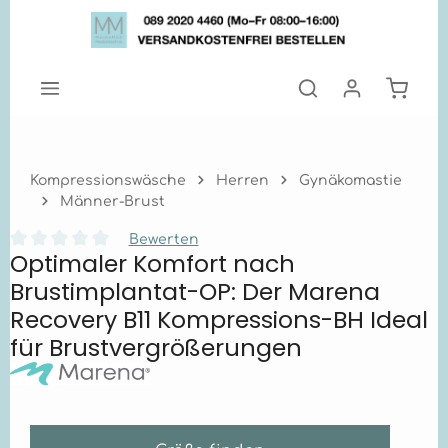
Zum Hauptinhalt springen
Warenk
Kompressionswäsche
Herren
Gynäkomastie
Männer-Brust
Bewerten
Optimaler Komfort nach
Durchschnittliche Bewertung von 0 von 5 Sternen
Brustimplantat-OP: Der Marena
Recovery B11 Kompressions-BH Ideal
für Brustvergrößerungen