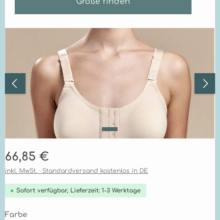
Größe finden
Bildergalerie überspringen
Regulärer Preis:
66,85 €
inkl. MwSt. · Standardversand kostenlos in DE
Sofort verfügbar, Lieferzeit: 1-3 Werktage
auswählen
Farbe