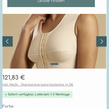
Größe finden
Bildergalerie überspringen
Regulärer Preis:
121,83 €
inkl. MwSt. · Standardversand kostenlos in DE
Sofort verfügbar, Lieferzeit: 1-3 Werktage
auswählen
Farbe