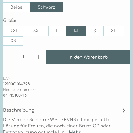
Beige
Schwarz
auswählen
Größe
2XL
3XL
L
M
S
XL
XS
Produkt Anzahl: Gib den gewünschten Wert ein 
In den Warenkorb
EAN:
1210001014398
Herstellernummer:
84145100716
Beschreibung
Die Marena Schlanke Weste FVNS ist die perfekte
Lösung für Frauen, die nach einer Brust-OP oder
Fettabsaugung optimale Un…
Mehr