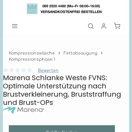
Zum Hauptinhalt springen
Warenk
Kompressionswäsche
Fettabsaugung
Kompressionsphase 1
Bewerten
Marena Schlanke Weste FVNS:
Durchschnittliche Bewertung von 0 von 5 Sternen
Optimale Unterstützung nach
Brustverkleinerung, Bruststraffung
und Brust-OPs