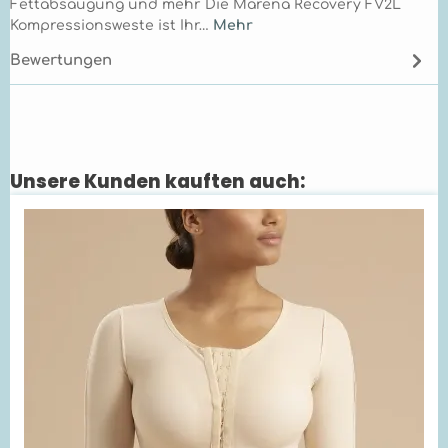
Fettabsaugung und mehr Die Marena Recovery FV2L
Kompressionsweste ist Ihr…
Mehr
Bewertungen
Unsere Kunden kauften auch:
Produktgalerie überspringen