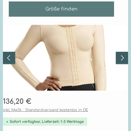
Größe finden
Bildergalerie überspringen
Regulärer Preis:
136,20 €
inkl. MwSt. · Standardversand kostenlos in DE
Sofort verfügbar, Lieferzeit: 1-3 Werktage