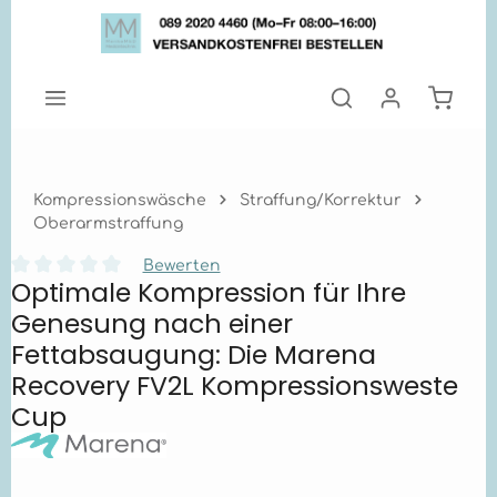
Zum Hauptinhalt springen
Warenk
Kompressionswäsche
Straffung/Korrektur
Oberarmstraffung
Bewerten
Optimale Kompression für Ihre
Durchschnittliche Bewertung von 0 von 5 Sternen
Genesung nach einer
Fettabsaugung: Die Marena
Recovery FV2L Kompressionsweste
Cup