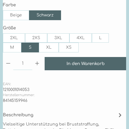
auswählen
Farbe
Beige
Schwarz
auswählen
Größe
2XL
2XS
3XL
4XL
L
M
S
XL
XS
Produkt Anzahl: Gib den gewünschten Wert ein 
In den Warenkorb
EAN:
1210001014053
Herstellernummer:
84145159946
Beschreibung
Vielseitige Unterstützung bei Bruststraffung,