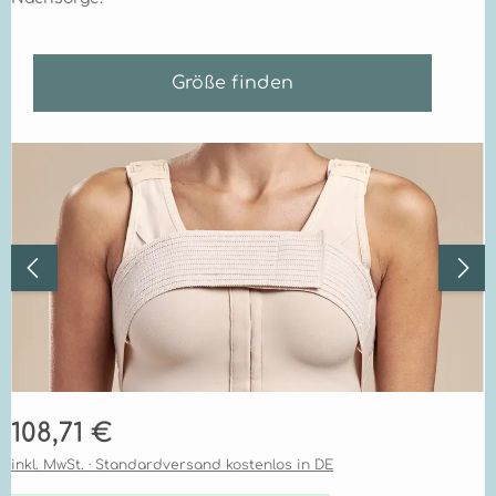
Größe finden
Bildergalerie überspringen
Regulärer Preis:
108,71 €
inkl. MwSt. · Standardversand kostenlos in DE