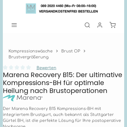
Zum Hauptinhalt springen
Warenk
Kompressionswäsche
Brust OP
Brustvergrößerung
Bewerten
Marena Recovery B15: Der ultimative
Durchschnittliche Bewertung von 0 von 5 Sternen
Kompressions-BH für optimale
Heilung nach Brustoperationen
Der Marena Recovery B15 Kompressions-BH mit
integriertem Brustgurt, auch bekannt als Stuttgarter
Gürtel BH, ist die perfekte Lösung für Ihre postoperative
Nachsorge.