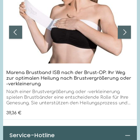
Marena Brustband ISB nach der Brust-OP: Ihr Weg
zur optimalen Heilung nach Brustvergrößerung oder
-verkleinerung
Nach einer Brustvergrößerung oder -verkleinerung
spielen Brustbänder eine entscheidende Rolle für Ihre
Genesung. Sie unterstützen den Heilungsprozess und
tragen zu einem besseren ästhetischen Ergebnis bei.
Regulärer Preis:
39,36 €
Hier erfahren Sie alles Wichtige über die Anwendung
und Vorteile dieser speziellen Hilfsmittel. Warum
Brustbänder? Optimale Unterstützung für Ihre neue
Brustform Viele Ärzte empfehlen nach einer
Service-Hotline
Brustoperation die Verwendung eines Brustbandes