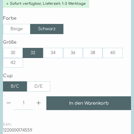
Sofort verfügbar, Lieferzeit: 1-3 Werktage
auswählen
Farbe
Beige
Schwarz
auswählen
Größe
30
32
34
36
38
40
42
auswählen
Cup
B/C
D/E
Produkt Anzahl: Gib den gewünschten Wert ein 
In den Warenkorb
EAN:
1220000174559