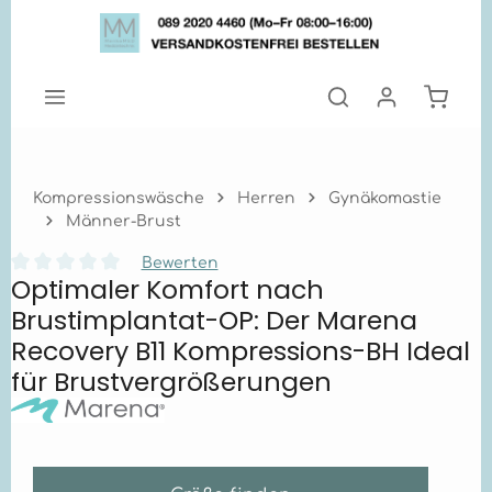
Zum Hauptinhalt springen
Warenk
Kompressionswäsche
Herren
Gynäkomastie
Männer-Brust
Bewerten
Optimaler Komfort nach
Durchschnittliche Bewertung von 0 von 5 Sternen
Brustimplantat-OP: Der Marena
Recovery B11 Kompressions-BH Ideal
für Brustvergrößerungen