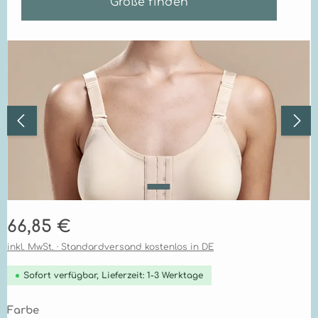
Größe finden
Bildergalerie überspringen
Regulärer Preis:
66,85 €
inkl. MwSt. · Standardversand kostenlos in DE
Sofort verfügbar, Lieferzeit: 1-3 Werktage
auswählen
Farbe