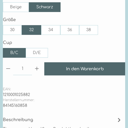
Beige
Schwarz
auswählen
Größe
30
32
34
36
38
auswählen
Cup
B/C
D/E
Produkt Anzahl: Gib den gewünschten Wert ein 
In den Warenkorb
EAN:
1210001025882
Herstellernummer:
84145160858
Beschreibung