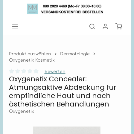
Zum Hauptinhalt springen
Warenk
Produkt auswählen
Dermatologie
Oxygenetix Kosmetik
Bewerten
Oxygenetix Concealer:
Durchschnittliche Bewertung von 0 von 5 Sternen
Atmungsaktive Abdeckung für
empfindliche Haut und nach
ästhetischen Behandlungen
Oxygenetix
Bildergalerie überspringen