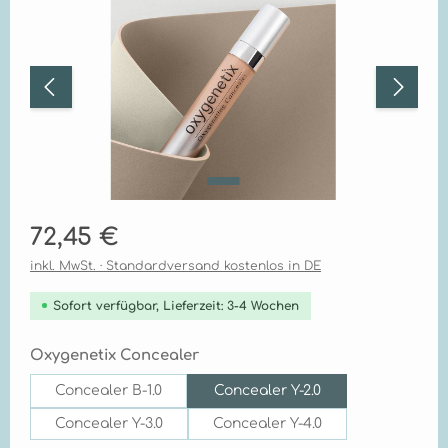
Regulärer Preis:
72,45 €
inkl. MwSt. · Standardversand kostenlos in DE
Sofort verfügbar, Lieferzeit: 3-4 Wochen
auswählen
Oxygenetix Concealer
Concealer B-1.0
Concealer Y-2.0
Concealer Y-3.0
Concealer Y-4.0