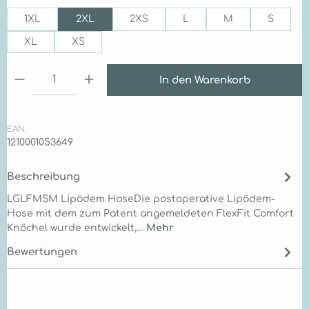
1XL
2XL
2XS
L
M
S
XL
XS
Produkt Anzahl: Gib den gewünschten Wert ein 
In den Warenkorb
EAN:
1210001053649
Beschreibung
LGLFMSM Lipödem HoseDie postoperative Lipödem-
Hose mit dem zum Patent angemeldeten FlexFit Comfort
Knöchel wurde entwickelt,…
Mehr
Bewertungen