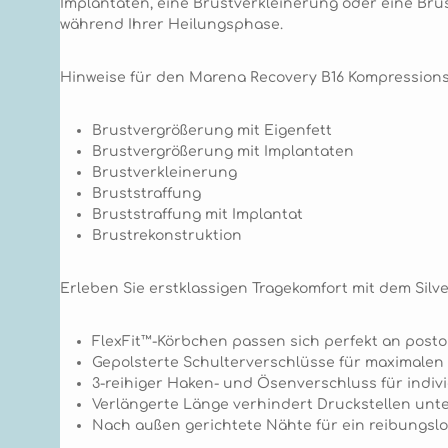
Implantaten, eine Brustverkleinerung oder eine Br
während Ihrer Heilungsphase.
Hinweise für den Marena Recovery B16 Kompression
Brustvergrößerung mit Eigenfett
Brustvergrößerung mit Implantaten
Brustverkleinerung
Bruststraffung
Bruststraffung mit Implantat
Brustrekonstruktion
Erleben Sie erstklassigen Tragekomfort mit dem Silv
FlexFit™-Körbchen passen sich perfekt an post
Gepolsterte Schulterverschlüsse für maximalen
3-reihiger Haken- und Ösenverschluss für indi
Verlängerte Länge verhindert Druckstellen unte
Nach außen gerichtete Nähte für ein reibungslo