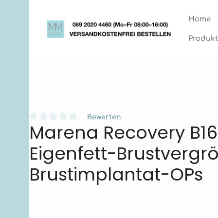
Zum Hauptinhalt springen
Zur Hauptnavigation springen
Home
Produkt
Bewerten
Marena Recovery B16:
Durchschnittliche Bewertung von 0 von 5 Sternen
Eigenfett-Brustvergr
Brustimplantat-OPs