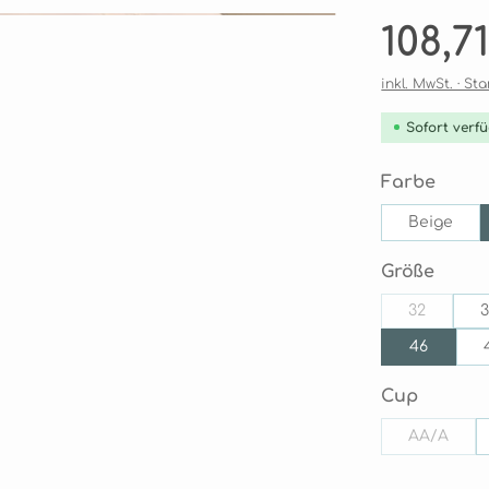
Regulärer Pre
108,7
inkl. MwSt. · S
Sofort verfü
ausw
Farbe
Beige
ausw
Größe
32
(Diese Opt
46
auswäh
Cup
AA/A
(Diese Op