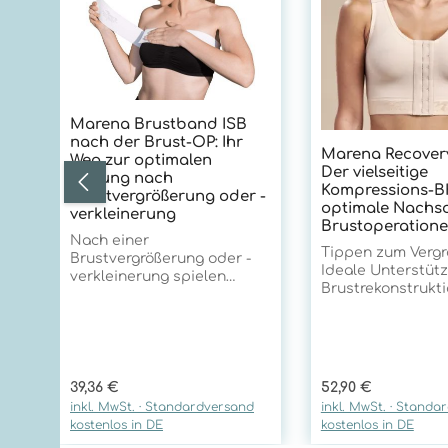
Marena Brustband ISB
nach der Brust-OP: Ihr
Marena Recovery
Weg zur optimalen
Der vielseitige
Heilung nach
Kompressions-B
Brustvergrößerung oder -
optimale Nachso
verkleinerung
Brustoperation
Nach einer
Tippen zum Vergr
Brustvergrößerung oder -
Ideale Unterstüt
verkleinerung spielen
Brustrekonstrukti
Brustbänder eine
Mastektomie und
entscheidende Rolle für
BrustliftDer Mar
Ihre Genesung. Sie
Recovery B01G
unterstützen den
Kompressions-BH
Heilungsprozess und
Brustgurt ist die
tragen zu einem besseren
Regulärer Preis:
Regulärer Preis:
39,36 €
52,90 €
Lösung für Patie
ästhetischen Ergebnis bei.
inkl. MwSt. · Standardversand
inkl. MwSt. · Standa
nach verschiede
Hier erfahren Sie alles
kostenlos in DE
kostenlos in DE
Brustoperationen
Wichtige über die