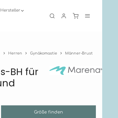
Hersteller
Warenkorb enthält 0
e
Herren
Gynäkomastie
Männer-Brust
s-BH für
und
Größe finden