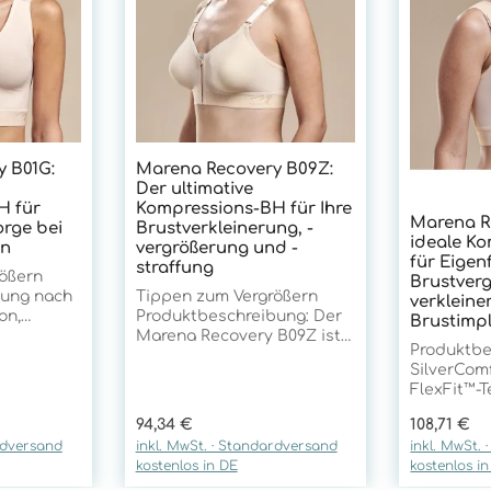
 B01G:
Marena Recovery B09Z:
Der ultimative
H für
Kompressions-BH für Ihre
Marena R
rge bei
Brustverkleinerung, -
ideale K
en
vergrößerung und -
für Eigenf
straffung
ößern
Brustverg
zung nach
Tippen zum Vergrößern
verklein
on,
Produktbeschreibung: Der
Brustimp
Marena Recovery B09Z ist
Produktbe
ena
ein hochwertiger
SilverCom
Kompressions-BH für die
FlexFit™-
 ohne
postoperative Versorgung
Marena Re
 perfekte
nach Brustvergrößerung,
Regulärer Preis:
Regulärer 
94,34 €
108,71 €
Kompressi
ntinnen
Brustverkleinerung oder
rdversand
inkl. MwSt. · Standardversand
inkl. MwSt.
perfekter
nen
Bruststraffung. Er wurde
kostenlos in DE
kostenlos i
jeder Art 
,
entwickelt, um
Egal, ob S