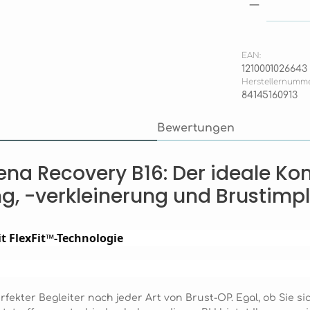
Produkt
EAN:
1210001026643
Herstellernumme
84145160913
Bewertungen
na Recovery B16: Der ideale Ko
g, -verkleinerung und Brustimp
t FlexFit™-Technologie
ekter Begleiter nach jeder Art von Brust-OP. Egal, ob Sie si