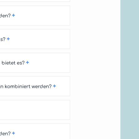
+
rden?
+
us?
+
bietet es?
+
n kombiniert werden?
+
rden?