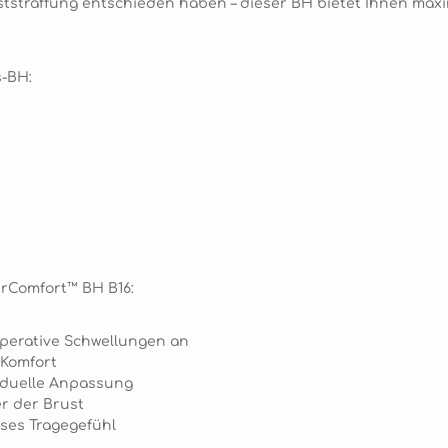
uststraffung entschieden haben – dieser BH bietet Ihnen ma
s-BH:
erComfort™ BH B16:
operative Schwellungen an
 Komfort
viduelle Anpassung
r der Brust
ses Tragegefühl