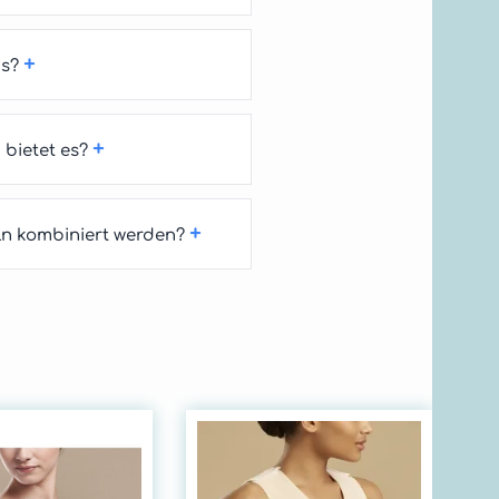
+
us?
+
bietet es?
+
n kombiniert werden?
Ma
FV
Un