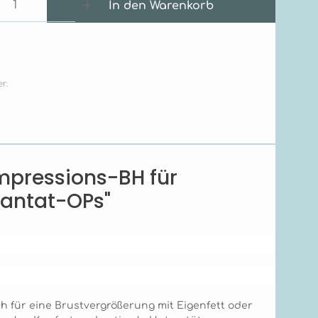
 Anzahl: Gib den gewünschten Wert e
In den Warenkorb
r:
mpressions-BH für
lantat-OPs"
ch für eine Brustvergrößerung mit Eigenfett oder