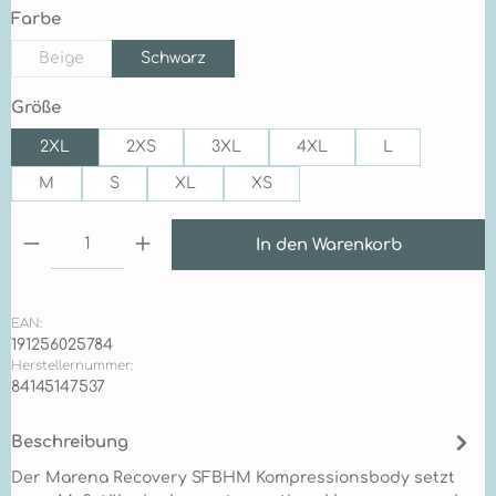
auswählen
Farbe
Beige
Schwarz
(Diese Option ist zurzeit nicht verfügbar.)
auswählen
Größe
2XL
2XS
3XL
4XL
L
M
S
XL
XS
Produkt Anzahl: Gib den gewünschten Wert ein 
In den Warenkorb
EAN:
191256025784
Herstellernummer:
84145147537
Beschreibung
Der Marena Recovery SFBHM Kompressionsbody setzt