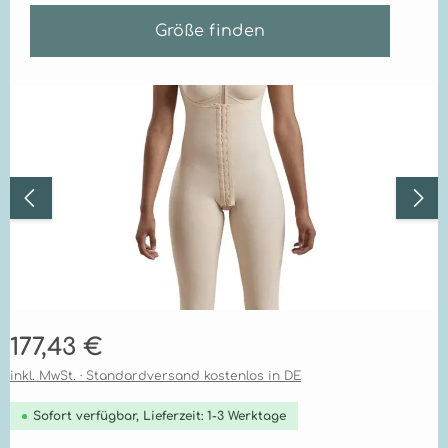
Größe finden
Bildergalerie überspringen
Regulärer Preis:
177,43 €
inkl. MwSt. · Standardversand kostenlos in DE
Sofort verfügbar, Lieferzeit: 1-3 Werktage