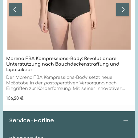
Marena FBA Kompressions-Body: Revolutionäre
Unterstützung nach Bauchdeckenstraffung und
Liposuktion
Der Marena FBA Kompressions-Body setzt neue
Maßstäbe in der postoperativen Versorgung nach
Eingriffen zur Körperformung. Mit seiner innovativen
TriFlex-Technologie und außergewöhnlichen
Regulärer Preis:
136,20 €
Qualitätsmerkmalen bietet er unübertroffene
Unterstützung für Bauch, Rücken und Hüften. Optimale
Unterstützung für Taillendefinition und Rückenformung
Der FBA Kompressions-Body eignet sich hervorragend
Service-Hotline
für: Nachsorge nach Bauchdeckenstraffung
Unterstützung bei Liposuktion im Bauch- und
Rückenbereich Optimierung der Taillendefinition