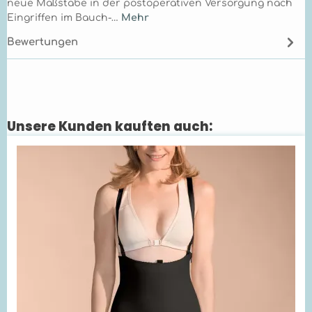
neue Maßstäbe in der postoperativen Versorgung nach
Eingriffen im Bauch-…
Mehr
Bewertungen
Unsere Kunden kauften auch:
Produktgalerie überspringen