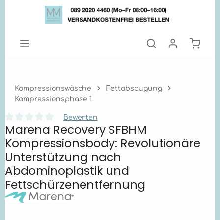
Zum Hauptinhalt springen
Warenk
Kompressionswäsche
Fettabsaugung
Kompressionsphase 1
Bewerten
Marena Recovery SFBHM
Durchschnittliche Bewertung von 0 von 5 Sternen
Kompressionsbody: Revolutionäre
Unterstützung nach
Abdominoplastik und
Fettschürzenentfernung