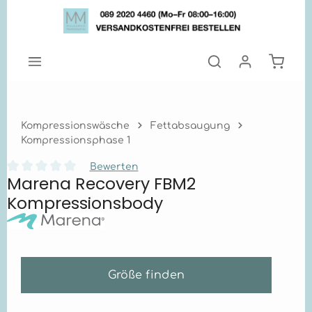
Zum Hauptinhalt springen
Warenk
Kompressionswäsche
Fettabsaugung
Kompressionsphase 1
Bewerten
Marena Recovery FBM2
Durchschnittliche Bewertung von 0 von 5 Sternen
Kompressionsbody
Größe finden