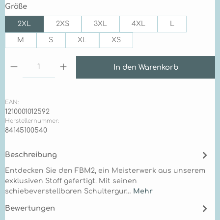
auswählen
Größe
2XL
2XS
3XL
4XL
L
M
S
XL
XS
Produkt Anzahl: Gib den gewünschten Wert ein 
In den Warenkorb
EAN:
1210001012592
Herstellernummer:
84145100540
Beschreibung
Entdecken Sie den FBM2, ein Meisterwerk aus unserem
exklusiven Stoff gefertigt. Mit seinen
schiebeverstellbaren Schultergur…
Mehr
Bewertungen