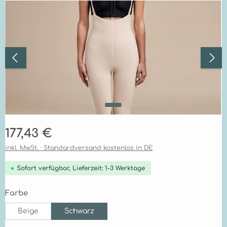
Bildergalerie überspringen
Regulärer Preis:
177,43 €
inkl. MwSt. · Standardversand kostenlos in DE
Sofort verfügbar, Lieferzeit: 1-3 Werktage
auswählen
Farbe
Beige
Schwarz