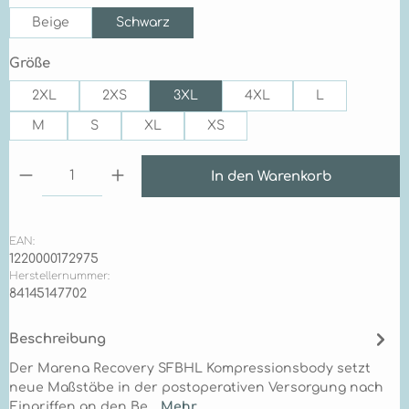
Beige
Schwarz
auswählen
Größe
2XL
2XS
3XL
4XL
L
M
S
XL
XS
Produkt Anzahl: Gib den gewünschten Wert ein 
In den Warenkorb
EAN:
1220000172975
Herstellernummer:
84145147702
Beschreibung
Der Marena Recovery SFBHL Kompressionsbody setzt
neue Maßstäbe in der postoperativen Versorgung nach
Eingriffen an den Be…
Mehr