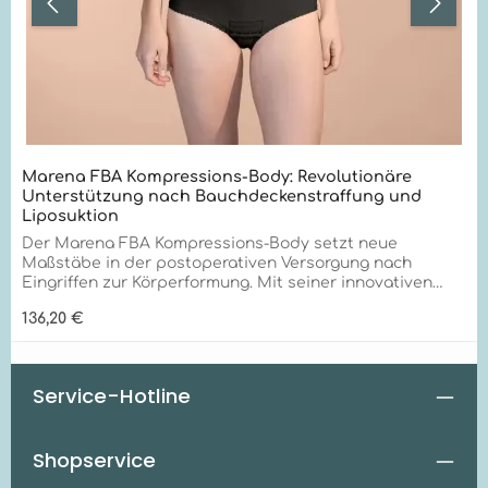
Marena FBA Kompressions-Body: Revolutionäre
Unterstützung nach Bauchdeckenstraffung und
Liposuktion
Der Marena FBA Kompressions-Body setzt neue
Maßstäbe in der postoperativen Versorgung nach
Eingriffen zur Körperformung. Mit seiner innovativen
TriFlex-Technologie und außergewöhnlichen
Regulärer Preis:
136,20 €
Qualitätsmerkmalen bietet er unübertroffene
Unterstützung für Bauch, Rücken und Hüften. Optimale
Unterstützung für Taillendefinition und Rückenformung
Der FBA Kompressions-Body eignet sich hervorragend
Service-Hotline
für: Nachsorge nach Bauchdeckenstraffung
Unterstützung bei Liposuktion im Bauch- und
Rückenbereich Optimierung der Taillendefinition
Shopservice
Gezielte Rückenformung Effektive Hüftkonturierung
Einzigartige Vorteile für optimale Heilung Der FBA