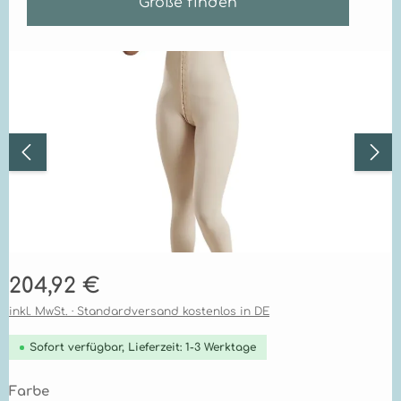
Größe finden
Bildergalerie überspringen
Regulärer Preis:
204,92 €
inkl. MwSt. · Standardversand kostenlos in DE
Sofort verfügbar, Lieferzeit: 1-3 Werktage
auswählen
Farbe