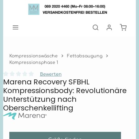
Zum Hauptinhalt springen
Warenk
Kompressionswäsche
Fettabsaugung
Kompressionsphase 1
Bewerten
Marena Recovery SFBHL
Durchschnittliche Bewertung von 0 von 5 Sternen
Kompressionsbody: Revolutionäre
Unterstützung nach
Oberschenkellifting