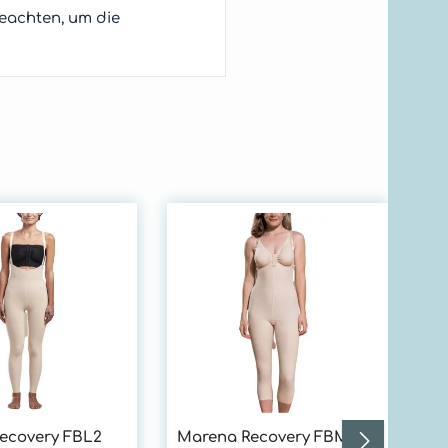
eachten, um die
Ma
Ko
En
ei
un
ge
sc
Sc
FB
Pa
Ko
ecovery FBL2
Marena Recovery FBM
Re