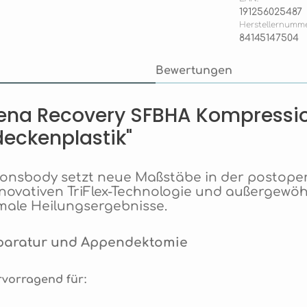
191256025487
Herstellernumme
84145147504
Bewertungen
ena Recovery SFBHA Kompressio
eckenplastik"
nsbody setzt neue Maßstäbe in der postopera
nnovativen TriFlex-Technologie und außergewö
male Heilungsergebnisse.
eparatur und Appendektomie
vorragend für: