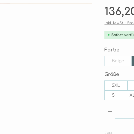
Regulärer Pre
136,2
inkl. MwSt. · S
Sofort verfü
ausw
Farbe
Beige
(Diese O
ausw
Größe
2XL
S
X
Produkt
EAN: