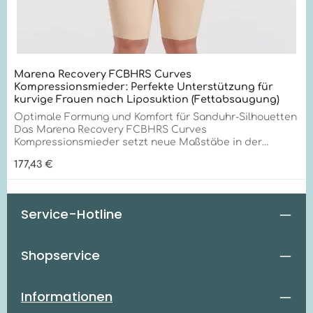
Marena Recovery FCBHRS Curves
Kompressionsmieder: Perfekte Unterstützung für
kurvige Frauen nach Liposuktion (Fettabsaugung)
Optimale Formung und Komfort für Sanduhr-Silhouetten
Das Marena Recovery FCBHRS Curves
Kompressionsmieder setzt neue Maßstäbe in der
Formgebung und Unterstützung für Frauen mit
Regulärer Preis:
177,43 €
Sanduhr-Silhouetten. Mit seiner innovativen TriFlex-
Technologie und außergewöhnlichen
Qualitätsmerkmalen bietet es unübertroffene
Unterstützung speziell für kurvige Körperformen.
Service-Hotline
Einzigartige Vorteile für optimale Formung Das FCBHRS
Curves Kompressionsmieder zeichnet sich durch
folgende Alleinstellungsmerkmale aus:
Shopservice
Maßgeschneiderte Passform: Folgt den natürlichen
Konturen kurviger Körper für optimalen Komfort. Innere
Verstärkungsplatten: Betonen die Taillenkurve für eine
definierte Silhouette. Gezielte Kompression: Einlagige
Informationen
Kompression an Hüften und Oberschenkeln verhindert