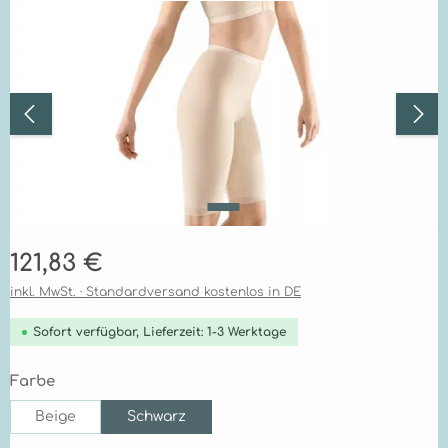
Bildergalerie überspringen
Regulärer Preis:
121,83 €
inkl. MwSt. · Standardversand kostenlos in DE
Sofort verfügbar, Lieferzeit: 1-3 Werktage
auswählen
Farbe
Beige
Schwarz