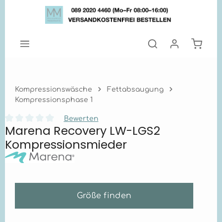
Zum Hauptinhalt springen
Warenk
Kompressionswäsche
Fettabsaugung
Kompressionsphase 1
Bewerten
Marena Recovery LW-LGS2
Durchschnittliche Bewertung von 0 von 5 Sternen
Kompressionsmieder
Größe finden