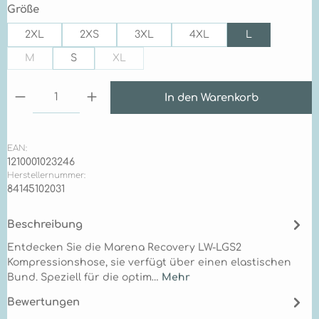
auswählen
Größe
2XL
2XS
3XL
4XL
L
M
S
XL
(Diese Option ist zurzeit nicht verfügbar.)
(Diese Option ist zurzeit nicht verfügbar.)
Produkt Anzahl: Gib den gewünschten Wert ein 
In den Warenkorb
EAN:
1210001023246
Herstellernummer:
84145102031
Beschreibung
Entdecken Sie die Marena Recovery LW-LGS2
Kompressionshose, sie verfügt über einen elastischen
Bund. Speziell für die optim…
Mehr
Bewertungen