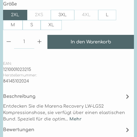
auswählen
Größe
2XL
2XS
3XL
4XL
L
(Diese Option ist zurzeit nicht verfügbar.)
(Diese Option ist zurzeit n
M
S
XL
Produkt Anzahl: Gib den gewünschten Wert ein 
In den Warenkorb
EAN:
1210001023215
Herstellernummer:
84145102024
Beschreibung
Entdecken Sie die Marena Recovery LW-LGS2
Kompressionshose, sie verfügt über einen elastischen
Bund. Speziell für die optim…
Mehr
Bewertungen