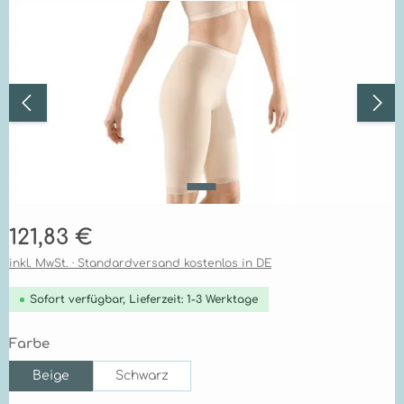
Bildergalerie überspringen
Regulärer Preis:
121,83 €
inkl. MwSt. · Standardversand kostenlos in DE
Sofort verfügbar, Lieferzeit: 1-3 Werktage
auswählen
Farbe
Beige
Schwarz