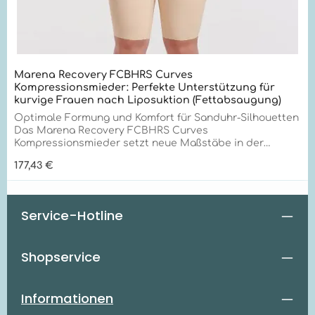
Marena Recovery FCBHRS Curves
Kompressionsmieder: Perfekte Unterstützung für
kurvige Frauen nach Liposuktion (Fettabsaugung)
Optimale Formung und Komfort für Sanduhr-Silhouetten
Das Marena Recovery FCBHRS Curves
Kompressionsmieder setzt neue Maßstäbe in der
Formgebung und Unterstützung für Frauen mit
Regulärer Preis:
177,43 €
Sanduhr-Silhouetten. Mit seiner innovativen TriFlex-
Technologie und außergewöhnlichen
Qualitätsmerkmalen bietet es unübertroffene
Unterstützung speziell für kurvige Körperformen.
Service-Hotline
Einzigartige Vorteile für optimale Formung Das FCBHRS
Curves Kompressionsmieder zeichnet sich durch
folgende Alleinstellungsmerkmale aus:
Shopservice
Maßgeschneiderte Passform: Folgt den natürlichen
Konturen kurviger Körper für optimalen Komfort. Innere
Verstärkungsplatten: Betonen die Taillenkurve für eine
definierte Silhouette. Gezielte Kompression: Einlagige
Informationen
Kompression an Hüften und Oberschenkeln verhindert