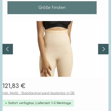
Größe finden
Bildergalerie überspringen
Regulärer Preis:
121,83 €
inkl. MwSt. · Standardversand kostenlos in DE
Sofort verfügbar, Lieferzeit: 1-3 Werktage