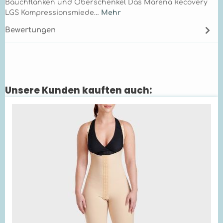
Bauchflanken und Oberschenkel Das Marena Recovery
LGS Kompressionsmiede…
Mehr
Bewertungen
Unsere Kunden kauften auch:
Produktgalerie überspringen