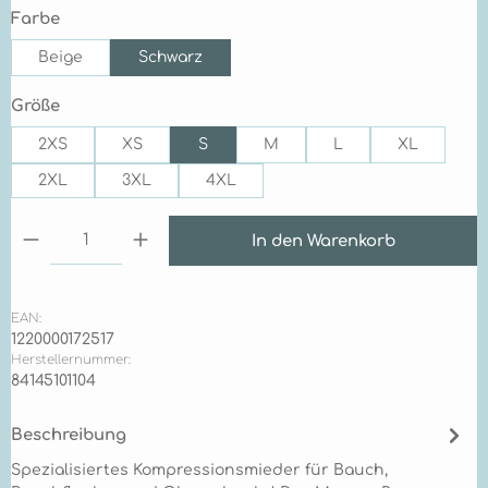
auswählen
Farbe
Beige
Schwarz
auswählen
Größe
2XS
XS
S
M
L
XL
2XL
3XL
4XL
Produkt Anzahl: Gib den gewünschten Wert ein 
In den Warenkorb
EAN:
1220000172517
Herstellernummer:
84145101104
Beschreibung
Spezialisiertes Kompressionsmieder für Bauch,