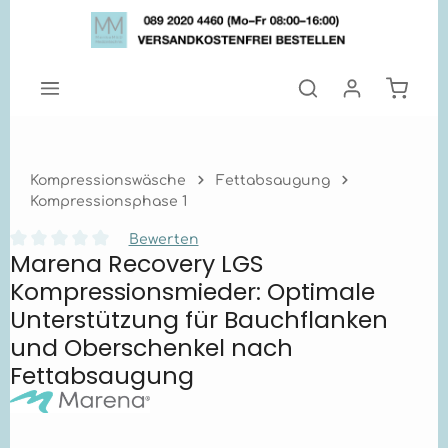
Zum Hauptinhalt springen
Warenk
Kompressionswäsche
Fettabsaugung
Kompressionsphase 1
Bewerten
Marena Recovery LGS
Durchschnittliche Bewertung von 0 von 5 Sternen
Kompressionsmieder: Optimale
Unterstützung für Bauchflanken
und Oberschenkel nach
Fettabsaugung