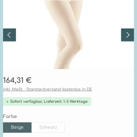
Bildergalerie überspringen
Regulärer Preis:
164,31 €
inkl. MwSt. · Standardversand kostenlos in DE
Sofort verfügbar, Lieferzeit: 1-3 Werktage
auswählen
Farbe
Beige
Schwarz
(Diese Option ist zurzeit nicht verfügbar.)