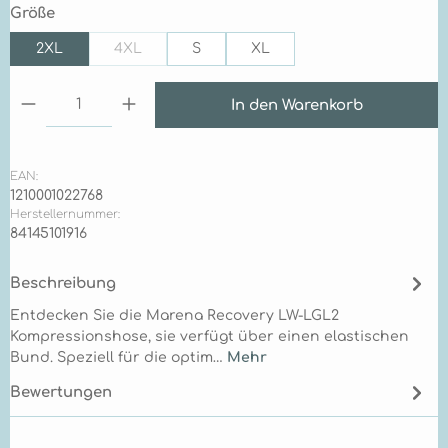
auswählen
Größe
2XL
4XL
S
XL
(Diese Option ist zurzeit nicht verfügbar.)
Produkt Anzahl: Gib den gewünschten Wert ein 
In den Warenkorb
EAN:
1210001022768
Herstellernummer:
84145101916
Beschreibung
Entdecken Sie die Marena Recovery LW-LGL2
Kompressionshose, sie verfügt über einen elastischen
Bund. Speziell für die optim…
Mehr
Bewertungen