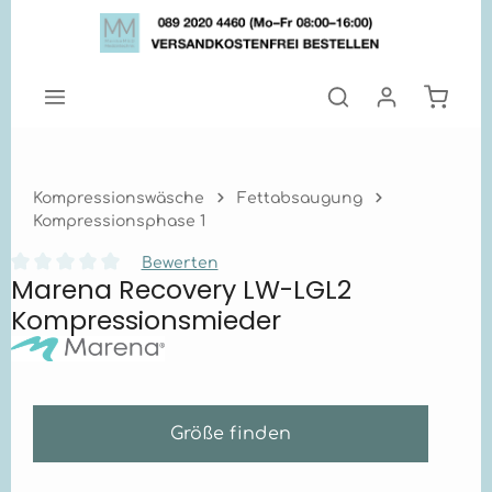
Zum Hauptinhalt springen
Warenk
Kompressionswäsche
Fettabsaugung
Kompressionsphase 1
Bewerten
Marena Recovery LW-LGL2
Durchschnittliche Bewertung von 0 von 5 Sternen
Kompressionsmieder
Größe finden