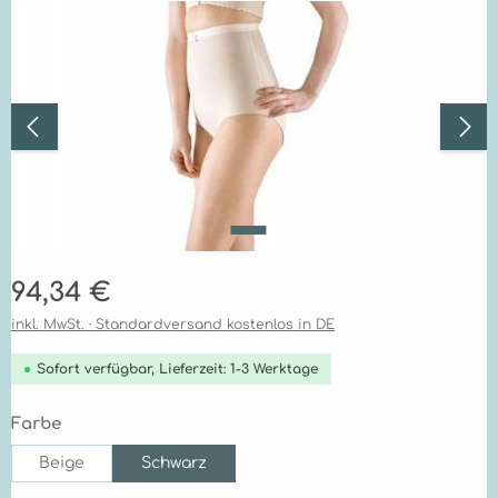
Bildergalerie überspringen
Regulärer Preis:
94,34 €
inkl. MwSt. · Standardversand kostenlos in DE
Sofort verfügbar, Lieferzeit: 1-3 Werktage
auswählen
Farbe
Beige
Schwarz