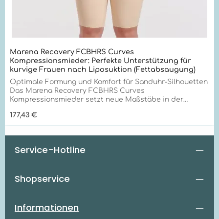
Marena Recovery FCBHRS Curves
Kompressionsmieder: Perfekte Unterstützung für
kurvige Frauen nach Liposuktion (Fettabsaugung)
Optimale Formung und Komfort für Sanduhr-Silhouetten
Das Marena Recovery FCBHRS Curves
Kompressionsmieder setzt neue Maßstäbe in der
Formgebung und Unterstützung für Frauen mit
Regulärer Preis:
177,43 €
Sanduhr-Silhouetten. Mit seiner innovativen TriFlex-
Technologie und außergewöhnlichen
Qualitätsmerkmalen bietet es unübertroffene
Unterstützung speziell für kurvige Körperformen.
Service-Hotline
Einzigartige Vorteile für optimale Formung Das FCBHRS
Curves Kompressionsmieder zeichnet sich durch
folgende Alleinstellungsmerkmale aus:
Shopservice
Maßgeschneiderte Passform: Folgt den natürlichen
Konturen kurviger Körper für optimalen Komfort. Innere
Verstärkungsplatten: Betonen die Taillenkurve für eine
definierte Silhouette. Gezielte Kompression: Einlagige
Informationen
Kompression an Hüften und Oberschenkeln verhindert