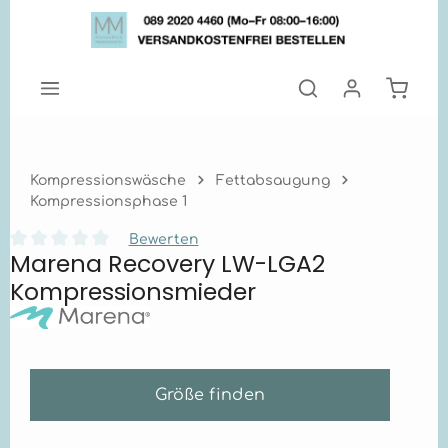
Zum Hauptinhalt springen
Warenk
Kompressionswäsche
Fettabsaugung
Kompressionsphase 1
Bewerten
Marena Recovery LW-LGA2
Durchschnittliche Bewertung von 0 von 5 Sternen
Kompressionsmieder
Größe finden