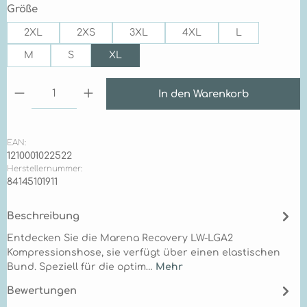
auswählen
Größe
2XL
2XS
3XL
4XL
L
M
S
XL
Produkt Anzahl: Gib den gewünschten Wert ein 
In den Warenkorb
EAN:
1210001022522
Herstellernummer:
84145101911
Beschreibung
Entdecken Sie die Marena Recovery LW-LGA2
Kompressionshose, sie verfügt über einen elastischen
Bund. Speziell für die optim…
Mehr
Bewertungen