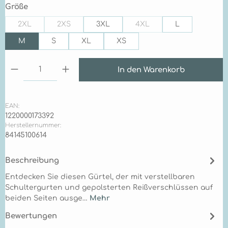
auswählen
Größe
2XL
2XS
3XL
4XL
L
(Diese Option ist zurzeit nicht verfügbar.)
(Diese Option ist zurzeit nicht verfügbar.)
(Diese Option ist zurzeit n
M
S
XL
XS
Produkt Anzahl: Gib den gewünschten Wert ein 
In den Warenkorb
EAN:
1220000173392
Herstellernummer:
84145100614
Beschreibung
Entdecken Sie diesen Gürtel, der mit verstellbaren
Schultergurten und gepolsterten Reißverschlüssen auf
beiden Seiten ausge…
Mehr
Bewertungen