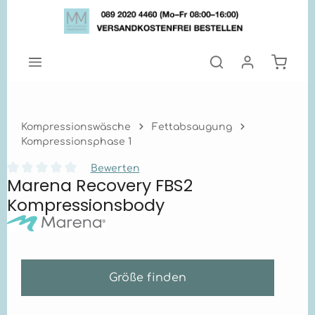
Zum Hauptinhalt springen
Warenk
Kompressionswäsche
Fettabsaugung
Kompressionsphase 1
Bewerten
Marena Recovery FBS2
Durchschnittliche Bewertung von 0 von 5 Sternen
Kompressionsbody
Größe finden