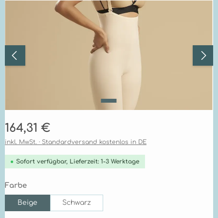
Bildergalerie überspringen
Regulärer Preis:
164,31 €
inkl. MwSt. · Standardversand kostenlos in DE
Sofort verfügbar, Lieferzeit: 1-3 Werktage
auswählen
Farbe
Beige
Schwarz