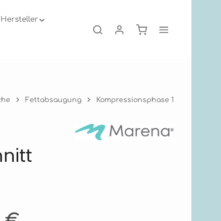
Hersteller
Warenkorb enthält 0
che
Fettabsaugung
Kompressionsphase 1
nitt
s:
1 €