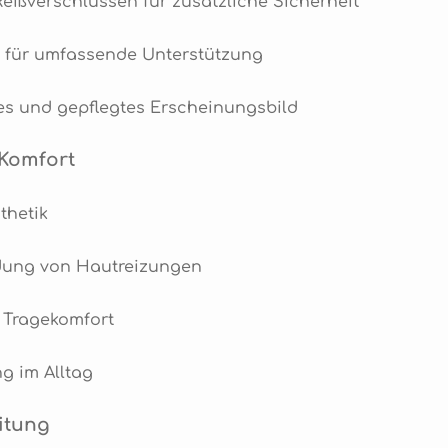
ißverschlüssen für zusätzliche Sicherheit
t für umfassende Unterstützung
lles und gepflegtes Erscheinungsbild
 Komfort
thetik
dung von Hautreizungen
 Tragekomfort
g im Alltag
itung