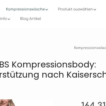
Kompressionswäsche
Produkt auswählen
info
Blog Artikel
Kompressionswäs
BS Kompressionsbody:
en
rstützung nach Kaisersch
Regulärer Prei
164,3