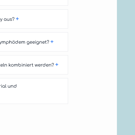
+
y aus?
+
 Lymphödem geeignet?
+
eln kombiniert werden?
ial und