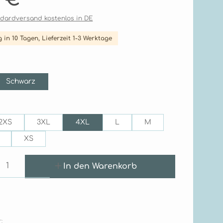
andardversand kostenlos in DE
 in 10 Tagen, Lieferzeit 1-3 Werktage
hlen
Schwarz
hlen
2XS
3XL
4XL
L
M
XS
Anzahl: Gib den gewünschten Wert e
In den Warenkorb
: