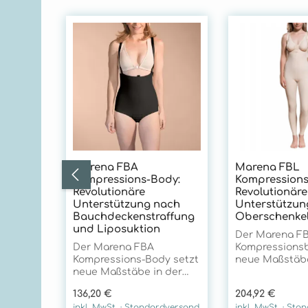
Produktgalerie überspringen
Marena FBA
Marena FBL
Kompressions-Body:
Kompression
Revolutionäre
Revolutionäre
Unterstützung nach
Unterstützun
Bauchdeckenstraffung
Oberschenkel
und Liposuktion
Der Marena F
Der Marena FBA
Kompressionsb
Kompressions-Body setzt
neue Maßstäbe
neue Maßstäbe in der
postoperative
postoperativen
Versorgung na
Regulärer Preis:
Regulärer Prei
136,20 €
204,92 €
Versorgung nach
Eingriffen im 
inkl. MwSt. · Standardversand
inkl. MwSt. · St