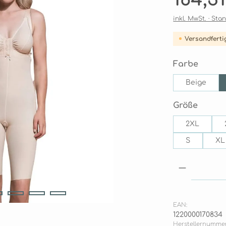
inkl. MwSt. · St
Versandfertig
auswä
Farbe
Beige
auswä
Größe
2XL
S
XL
Produkt 
EAN:
1220000170834
Herstellernummer