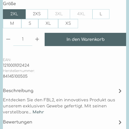
auswählen
Größe
2XL
2XS
3XL
4XL
L
(Diese Option ist zurzeit nicht verfügb
(Diese Option ist zurzeit n
M
S
XL
XS
Produkt Anzahl: Gib den gewünschten Wert ein 
In den Warenkorb
EAN:
1210001012424
Herstellernummer:
84145100505
Beschreibung
Entdecken Sie den FBL2, ein innovatives Produkt aus
unserem exklusiven Gewebe gefertigt. Mit seinen
verstellbare…
Mehr
Bewertungen