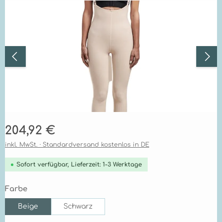
Bildergalerie überspringen
Regulärer Preis:
204,92 €
inkl. MwSt. · Standardversand kostenlos in DE
Sofort verfügbar, Lieferzeit: 1-3 Werktage
auswählen
Farbe
Beige
Schwarz