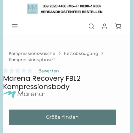
Zum Hauptinhalt springen
Warenk
Kompressionswäsche
Fettabsaugung
Kompressionsphase 1
Bewerten
Marena Recovery FBL2
Durchschnittliche Bewertung von 0 von 5 Sternen
Kompressionsbody
Größe finden