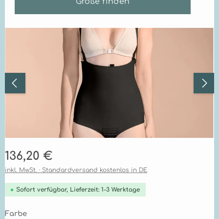
Größe finden
Bildergalerie überspringen
Regulärer Preis:
136,20 €
inkl. MwSt. · Standardversand kostenlos in DE
Sofort verfügbar, Lieferzeit: 1-3 Werktage
auswählen
Farbe