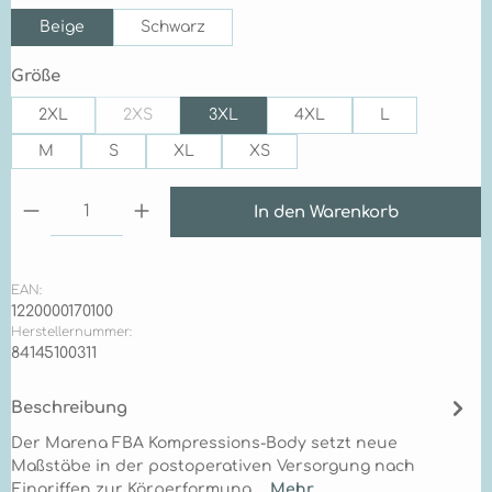
Beige
Schwarz
auswählen
Größe
2XL
2XS
3XL
4XL
L
(Diese Option ist zurzeit nicht verfügbar.)
M
S
XL
XS
Produkt Anzahl: Gib den gewünschten Wert ein 
In den Warenkorb
EAN:
1220000170100
Herstellernummer:
84145100311
Beschreibung
Der Marena FBA Kompressions-Body setzt neue
Maßstäbe in der postoperativen Versorgung nach
Eingriffen zur Körperformung.…
Mehr