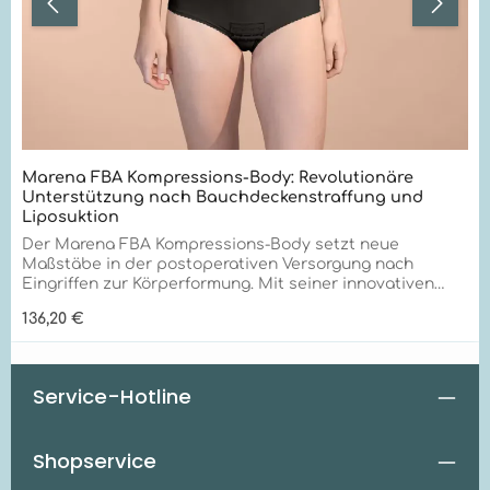
Marena FBA Kompressions-Body: Revolutionäre
Unterstützung nach Bauchdeckenstraffung und
Liposuktion
Der Marena FBA Kompressions-Body setzt neue
Maßstäbe in der postoperativen Versorgung nach
Eingriffen zur Körperformung. Mit seiner innovativen
TriFlex-Technologie und außergewöhnlichen
Regulärer Preis:
136,20 €
Qualitätsmerkmalen bietet er unübertroffene
Unterstützung für Bauch, Rücken und Hüften. Optimale
Unterstützung für Taillendefinition und Rückenformung
Der FBA Kompressions-Body eignet sich hervorragend
Service-Hotline
für: Nachsorge nach Bauchdeckenstraffung
Unterstützung bei Liposuktion im Bauch- und
Rückenbereich Optimierung der Taillendefinition
Shopservice
Gezielte Rückenformung Effektive Hüftkonturierung
Einzigartige Vorteile für optimale Heilung Der FBA