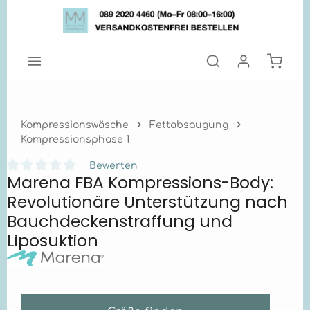
Zum Hauptinhalt springen
Warenk
Kompressionswäsche
Fettabsaugung
Kompressionsphase 1
Bewerten
Marena FBA Kompressions-Body:
Durchschnittliche Bewertung von 0 von 5 Sternen
Revolutionäre Unterstützung nach
Bauchdeckenstraffung und
Liposuktion