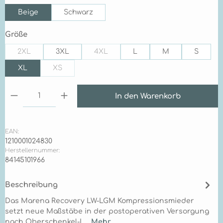
Beige
Schwarz
auswählen
Größe
2XL
3XL
4XL
L
M
S
(Diese Option ist zurzeit nicht verfügbar.)
(Diese Option ist zurzeit nicht verfügb
XL
XS
(Diese Option ist zurzeit nicht verfügbar.)
Produkt Anzahl: Gib den gewünschten Wert ein 
In den Warenkorb
EAN:
1210001024830
Herstellernummer:
84145101966
Beschreibung
Das Marena Recovery LW-LGM Kompressionsmieder
setzt neue Maßstäbe in der postoperativen Versorgung
nach Oberschenkel-L…
Mehr