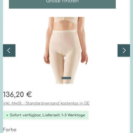
Größe finden
Bildergalerie überspringen
Regulärer Preis:
136,20 €
inkl. MwSt. · Standardversand kostenlos in DE
Sofort verfügbar, Lieferzeit: 1-3 Werktage
auswählen
Farbe