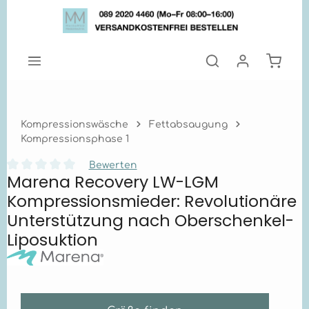
Zum Hauptinhalt springen
Warenk
Kompressionswäsche
Fettabsaugung
Kompressionsphase 1
Bewerten
Marena Recovery LW-LGM
Durchschnittliche Bewertung von 0 von 5 Sternen
Kompressionsmieder: Revolutionäre
Unterstützung nach Oberschenkel-
Liposuktion