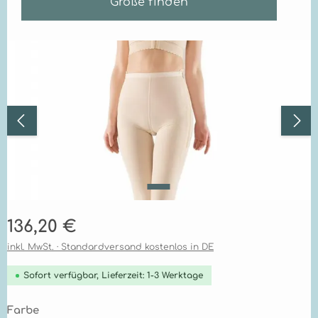
Größe finden
Bildergalerie überspringen
Regulärer Preis:
136,20 €
inkl. MwSt. · Standardversand kostenlos in DE
Sofort verfügbar, Lieferzeit: 1-3 Werktage
auswählen
Farbe