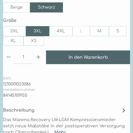
Beige
Schwarz
auswählen
Größe
2XL
3XL
4XL
L
M
S
(Diese Option ist zurzeit ni
XL
XS
Produkt Anzahl: Gib den gewünschten Wert ein 
In den Warenkorb
EAN:
1210001023086
Herstellernummer:
84145101955
Beschreibung
Das Marena Recovery LW-LGM Kompressionsmieder
setzt neue Maßstäbe in der postoperativen Versorgung
nach Oberschenkel-L…
Mehr