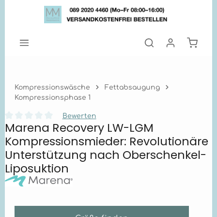
Zum Hauptinhalt springen
Warenk
Kompressionswäsche
Fettabsaugung
Kompressionsphase 1
Bewerten
Marena Recovery LW-LGM
Durchschnittliche Bewertung von 0 von 5 Sternen
Kompressionsmieder: Revolutionäre
Unterstützung nach Oberschenkel-
Liposuktion