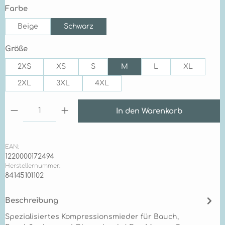
auswählen
Farbe
Beige
Schwarz
auswählen
Größe
2XS
XS
S
M
L
XL
2XL
3XL
4XL
Produkt Anzahl: Gib den gewünschten Wert ein 
In den Warenkorb
EAN:
1220000172494
Herstellernummer:
84145101102
Beschreibung
Spezialisiertes Kompressionsmieder für Bauch,