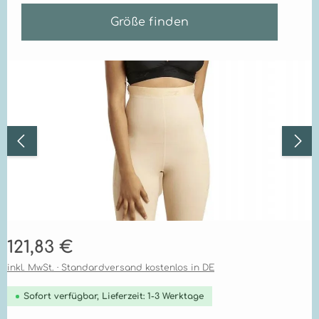
Größe finden
Bildergalerie überspringen
Regulärer Preis:
121,83 €
inkl. MwSt. · Standardversand kostenlos in DE
Sofort verfügbar, Lieferzeit: 1-3 Werktage