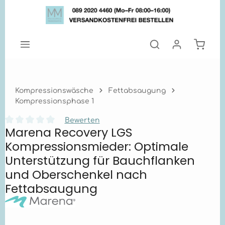
Zum Hauptinhalt springen
Warenk
Kompressionswäsche
Fettabsaugung
Kompressionsphase 1
Bewerten
Marena Recovery LGS
Durchschnittliche Bewertung von 0 von 5 Sternen
Kompressionsmieder: Optimale
Unterstützung für Bauchflanken
und Oberschenkel nach
Fettabsaugung