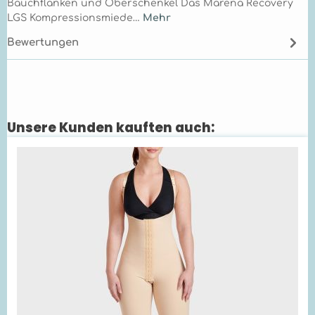
Bauchflanken und Oberschenkel Das Marena Recovery
LGS Kompressionsmiede…
Mehr
Bewertungen
Unsere Kunden kauften auch:
Produktgalerie überspringen